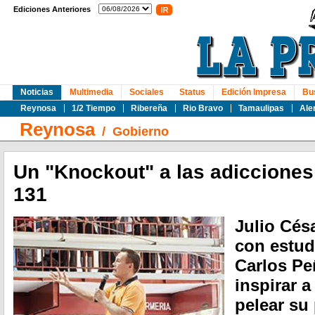
Ediciones Anteriores
Noticias
Multimedia
Sociales
Status
Edición Impresa
Bu
Reynosa
1/2 Tiempo
Ribereña
Rio Bravo
Tamaulipas
Ale
Reynosa
/
Gobierno
Un "Knockout" a las adicciones
131
Julio Cés
con estud
Carlos Pe
inspirar a
pelear su 