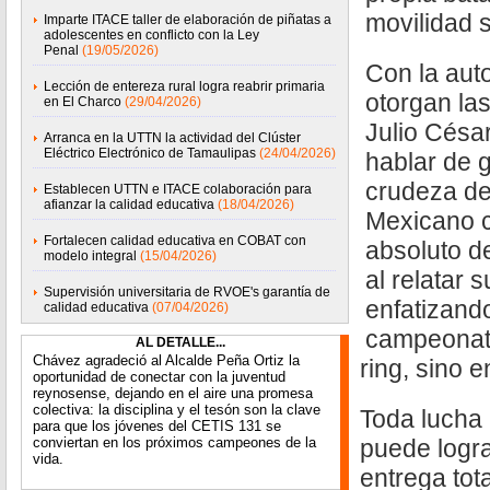
movilidad s
Imparte ITACE taller de elaboración de piñatas a
adolescentes en conflicto con la Ley
Penal
(19/05/2026)
Con la aut
Lección de entereza rural logra reabrir primaria
otorgan las
en El Charco
(29/04/2026)
Julio Césa
Arranca en la UTTN la actividad del Clúster
Eléctrico Electrónico de Tamaulipas
(24/04/2026)
hablar de g
crudeza de
Establecen UTTN e ITACE colaboración para
afianzar la calidad educativa
(18/04/2026)
Mexicano c
Fortalecen calidad educativa en COBAT con
absoluto d
modelo integral
(15/04/2026)
al relatar s
Supervisión universitaria de RVOE's garantía de
enfatizand
calidad educativa
(07/04/2026)
campeonato
AL DETALLE...
Chávez agradeció al Alcalde Peña Ortiz la
ring, sino e
oportunidad de conectar con la juventud
reynosense, dejando en el aire una promesa
colectiva: la disciplina y el tesón son la clave
Toda lucha 
para que los jóvenes del CETIS 131 se
conviertan en los próximos campeones de la
puede logra
vida.
entrega tot