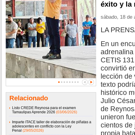
éxito y la
sábado, 18 de 
LA PRENS
En un encu
adrenalina 
CETIS 131,
convirtió e
lección de 
texto podrí
histórico 
Relacionado
Julio Césa
de Reynosa
Listo CREDE Reynosa para el examen
Tamaulipas Aprende 2026
(03/06/2026)
unieron fue
Imparte ITACE taller de elaboración de piñatas a
cientos de
adolescentes en conflicto con la Ley
Penal
(29/05/2026)
propia batal