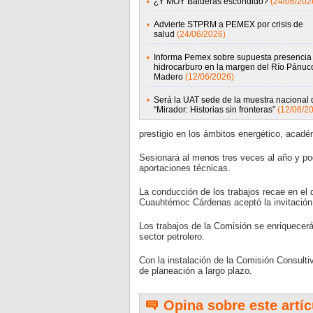
¿Y MOY Balderas escondido?
(24/06/202
Advierte STPRM a PEMEX por crisis de
salud
(24/06/2026)
Informa Pemex sobre supuesta presencia
hidrocarburo en la margen del Río Pánuc
Madero
(12/06/2026)
Será la UAT sede de la muestra nacional 
“Mirador: Historias sin fronteras”
(12/06/2
prestigio en los ámbitos energético, académ
Sesionará al menos tres veces al año y pod
aportaciones técnicas.
La conducción de los trabajos recae en el 
Cuauhtémoc Cárdenas aceptó la invitación 
Los trabajos de la Comisión se enriquecerá
sector petrolero.
Con la instalación de la Comisión Consulti
de planeación a largo plazo.
Opina sobre este artíc