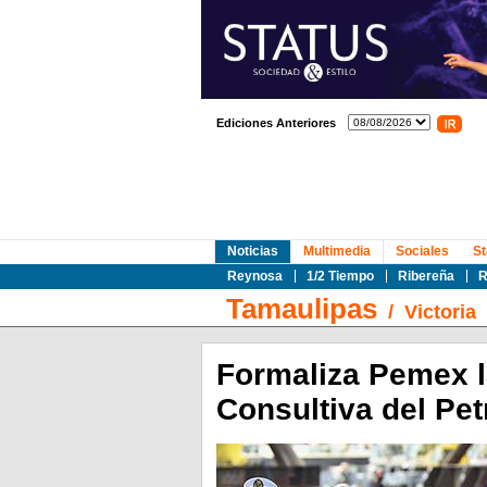
Ediciones Anteriores
Noticias
Multimedia
Sociales
St
Reynosa
1/2 Tiempo
Ribereña
R
Tamaulipas
/
Victoria
Formaliza Pemex l
Consultiva del Pet