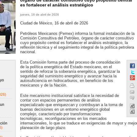
órgano de carácter consultivo cuyo propósito central
es fortalecer el análisis estratégico
jueves, 16 de abril de 2026
Ciudad de México, 16 de abril de 2026
Petróleos Mexicanos (Pemex) informa la formal instalación de la
Comisión Consultiva del Petróleo, órgano de carácter consultivo
cuyo propósito central es fortalecer el análisis estratégico, la
reflexión técnica y el seguimiento integral de la política petrolera
nacional.
Esta Comisión forma parte del proceso de consolidación
de la política energética del Estado mexicano, en el
sentido de reforzar la soberanía energética, garantizar la
seguridad del suministro energético y avanzar hacia la
oyo
autosuficiencia en hidrocarburos, en beneficio de los
mexicanos y de la Nación.
026)
Este mecanismo institucional satisface la necesidad de
contar con espacios permanentes de análisis
 un
especializado que enriquezcan y contribuyan a la toma de
buenas decisiones en un entorno energético global
complejo, caracterizado por transformaciones
tecnológicas, reconfiguraciones en los mercados
internacionales, lo que se traduce en exigencias de mayor y mejo
cción
6)
planeación de largo plazo.