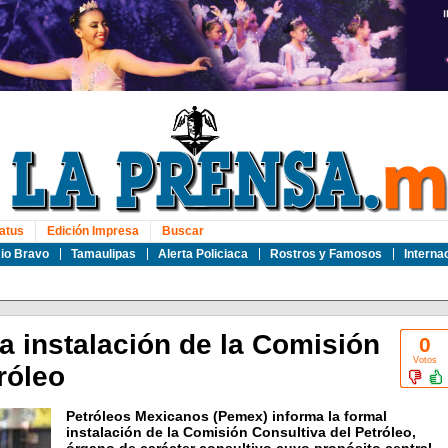
atus
Edición Impresa
Buscar
io Bravo
Tamaulipas
Alerta Policiaca
Rostros y Famosos
Interna
a instalación de la Comisión
0
Votos
róleo
Petróleos Mexicanos (Pemex) informa la formal
instalación de la Comisión Consultiva del Petróleo,