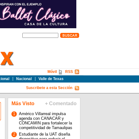
Móvil
RSS
cional
Nacional
Valle de Texas
Suscribete a esta Sección
Más Visto
+ Comentado
1
Américo Villarreal impulsa
agenda con CANACAR y
CONCAMIN para fortalecer la
competitividad de Tamaulipas
2
Estudiante de la UAT diseña
dispositivo para reducir el