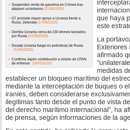
intercepta
Suspenden venta de gasolina en Crimea tras
internacio
ataques ucranianos
(21/06/2026)
que haya p
G7 promete mayor apoyo a Ucrania frente a
Rusia: Zelensky
(17/06/2026)
este estrat
Derriba Ucrania cerca de 230 drones lanzados
por Rusia
(01/06/2026)
La portavoz
Exteriores 
Desata Ucrania fuego en petroleras de Rusia
(31/05/2026)
afirmado q
Confirma Japón contribución a misión de OTAN
"unilateral
de entrenar
(29/05/2026)
medidas de
establecer un bloqueo marítimo del estr
mediante la interceptación de buques o e
iraníes, deben considerarse exclusivamen
ilegítimas tanto desde el punto de vista 
del derecho marítimo internacional", ha 
de prensa, según informaciones de la ag