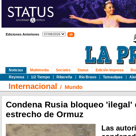
Ediciones Anteriores
Noticias
Multimedia
Sociales
Status
Edición Impresa
Bu
Reynosa
1/2 Tiempo
Ribereña
Rio Bravo
Tamaulipas
Ale
Internacional
/
Mundo
Condena Rusia bloqueo 'ilegal'
estrecho de Ormuz
Las autor