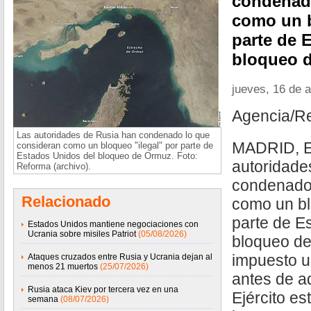
condenad
como un b
parte de 
bloqueo 
jueves, 16 de a
Agencia/R
Las autoridades de Rusia han condenado lo que
MADRID, Es
consideran como un bloqueo "ilegal" por parte de
Estados Unidos del bloqueo de Ormuz. Foto:
autoridade
Reforma (archivo).
condenado 
Relacionado
como un bl
parte de E
Estados Unidos mantiene negociaciones con
Ucrania sobre misiles Patriot
(05/08/2026)
bloqueo d
impuesto un
Ataques cruzados entre Rusia y Ucrania dejan al
menos 21 muertos
(25/07/2026)
antes de ad
Rusia ataca Kiev por tercera vez en una
Ejército e
semana
(08/07/2026)