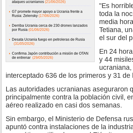
ataques ucranianos
(21/06/2026)
"Es horrib
G7 promete mayor apoyo a Ucrania frente a
toda la no
Rusia: Zelensky
(17/06/2026)
media hora
Derriba Ucrania cerca de 230 drones lanzados
Tetiana, u
por Rusia
(01/06/2026)
el sur del p
Desata Ucrania fuego en petroleras de Rusia
(31/05/2026)
En 24 hora
Confirma Japón contribución a misión de OTAN
de entrenar
(29/05/2026)
y 44 misile
ucraniana,
interceptado 636 de los primeros y 31 de
Las autoridades ucranianas aseguraron qu
principalmente contra la población civil,
aéreo realizado en casi dos semanas.
Sin embargo, el Ministerio de Defensa rus
apuntó contra instalaciones de la industria