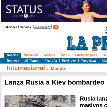
Ediciones Anteriores
Noticias
Multimedia
Sociales
Status
Edición Impresa
Bu
Reynosa
1/2 Tiempo
Ribereña
Rio Bravo
Tamaulipas
Ale
Internacional
/
Mundo
Lanza Rusia a Kiev bombardeo
Rusia la
masivos c