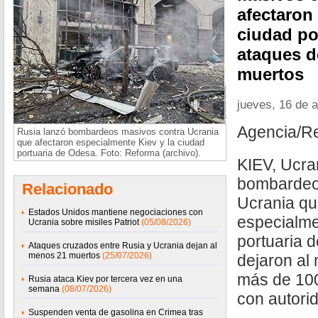
afectaron
ciudad po
ataques d
muertos
jueves, 16 de a
Agencia/R
Rusia lanzó bombardeos masivos contra Ucrania
que afectaron especialmente Kiev y la ciudad
portuaria de Odesa. Foto: Reforma (archivo).
KIEV, Ucran
bombardeo
Relacionado
Ucrania qu
Estados Unidos mantiene negociaciones con
especialme
Ucrania sobre misiles Patriot
(05/08/2026)
portuaria 
Ataques cruzados entre Rusia y Ucrania dejan al
menos 21 muertos
(25/07/2026)
dejaron al
más de 100
Rusia ataca Kiev por tercera vez en una
semana
(08/07/2026)
con autori
Suspenden venta de gasolina en Crimea tras