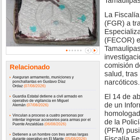
Tamaulipa
La Fiscalí
(FGR) a tra
Especializ
(FECOR) en
Tamaulipas
investigaci
comisión de
Relacionado
salud, tra
Aseguran armamento, municiones y
narcóticos.
ponchallantas en Gustavo Díaz
Ordaz
(07/08/2026)
El 14 de ab
Guardia Estatal detiene a civil armado en
operativo de vigilancia en Miguel
de un Infor
Alemán
(07/08/2026)
homologado
Vinculan a proceso a cuatro personas por
intentar ingresar accesorios para armas por el
de la Polic
Puente Anzaldúas
(06/08/2026)
(PFM) pusi
Detienen a un hombre con tres armas largas
Fiscalía Fe
durante operativo en El Mante
(05/08/2026)