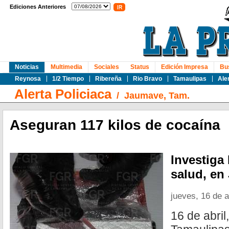
Ediciones Anteriores
Noticias
Multimedia
Sociales
Status
Edición Impresa
Bu
Reynosa
1/2 Tiempo
Ribereña
Rio Bravo
Tamaulipas
Ale
Alerta Policiaca
/
Jaumave, Tam.
Aseguran 117 kilos de cocaína
Investiga
salud, en
jueves, 16 de a
16 de abri