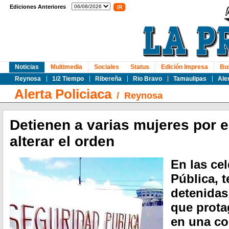
Ediciones Anteriores
Noticias
Multimedia
Sociales
Status
Edición Impresa
Bu
Reynosa
1/2 Tiempo
Ribereña
Rio Bravo
Tamaulipas
Ale
Alerta Policiaca
/
Reynosa
Detienen a varias mujeres por 
alterar el orden
En las ce
Pública, 
detenidas
que prota
en una co