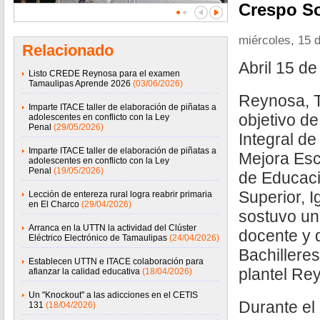
Crespo So
miércoles, 15 d
Relacionado
Abril 15 d
Listo CREDE Reynosa para el examen
Tamaulipas Aprende 2026
(03/06/2026)
Reynosa, T
Imparte ITACE taller de elaboración de piñatas a
objetivo d
adolescentes en conflicto con la Ley
Penal
(29/05/2026)
Integral de
Imparte ITACE taller de elaboración de piñatas a
Mejora Esco
adolescentes en conflicto con la Ley
Penal
(19/05/2026)
de Educaci
Superior, I
Lección de entereza rural logra reabrir primaria
en El Charco
(29/04/2026)
sostuvo un
Arranca en la UTTN la actividad del Clúster
docente y d
Eléctrico Electrónico de Tamaulipas
(24/04/2026)
Bachillere
Establecen UTTN e ITACE colaboración para
plantel Re
afianzar la calidad educativa
(18/04/2026)
Un "Knockout" a las adicciones en el CETIS
Durante el
131
(18/04/2026)