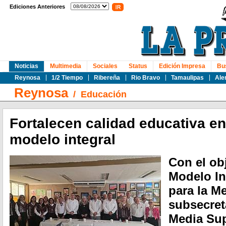
Ediciones Anteriores
Noticias
Multimedia
Sociales
Status
Edición Impresa
Bu
Reynosa
1/2 Tiempo
Ribereña
Rio Bravo
Tamaulipas
Ale
Reynosa
/
Educación
Fortalecen calidad educativa 
modelo integral
Con el ob
Modelo In
para la Me
subsecret
Media Sup