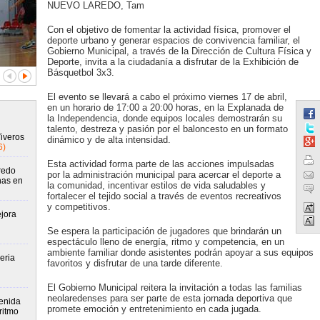
NUEVO LAREDO, Tam
Con el objetivo de fomentar la actividad física, promover el
deporte urbano y generar espacios de convivencia familiar, el
Gobierno Municipal, a través de la Dirección de Cultura Física y
Deporte, invita a la ciudadanía a disfrutar de la Exhibición de
Básquetbol 3x3.
El evento se llevará a cabo el próximo viernes 17 de abril,
en un horario de 17:00 a 20:00 horas, en la Explanada de
la Independencia, donde equipos locales demostrarán su
talento, destreza y pasión por el baloncesto en un formato
Viveros
dinámico y de alta intensidad.
6)
Esta actividad forma parte de las acciones impulsadas
redo
por la administración municipal para acercar el deporte a
nas en
la comunidad, incentivar estilos de vida saludables y
fortalecer el tejido social a través de eventos recreativos
y competitivos.
jora
Se espera la participación de jugadores que brindarán un
espectáculo lleno de energía, ritmo y competencia, en un
ambiente familiar donde asistentes podrán apoyar a sus equipos
eria
favoritos y disfrutar de una tarde diferente.
El Gobierno Municipal reitera la invitación a todas las familias
neolaredenses para ser parte de esta jornada deportiva que
enida
promete emoción y entretenimiento en cada jugada.
ritmo