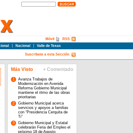
Móvil
RSS
cional
Nacional
Valle de Texas
Suscribete a esta Sección
Más Visto
+ Comentado
1
Avanza Trabajos de
Modernización en Avenida
Reforma Gobierno Municipal
mantiene el ritmo de las obras
prioritarias
2
Gobierno Municipal acerca
servicios y apoyos a familias
con “Presidencia Cerquita de
Ti”
3
Gobierno Municipal y Estatal
celebrarán Feria del Empleo el
próximo 18 de Agosto