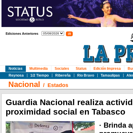
Ediciones Anteriores
Noticias
Multimedia
Sociales
Status
Edición Impresa
Bu
Reynosa
1/2 Tiempo
Ribereña
Rio Bravo
Tamaulipas
Ale
Nacional
/
Estados
Guardia Nacional realiza activi
proximidad social en Tabasco
· Brinda 