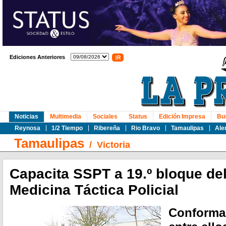
Ediciones Anteriores
Noticias
Multimedia
Sociales
Status
Edición Impresa
Bu
Reynosa
1/2 Tiempo
Ribereña
Rio Bravo
Tamaulipas
Ale
Tamaulipas
/
Victoria
Capacita SSPT a 19.º bloque de
Medicina Táctica Policial
Conformad