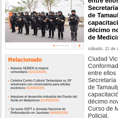
entre ello
Secretarí
de Tamaul
capacitac
décimo n
de Medicin
sábado, 11 de a
Ciudad Vic
Relacionado
Conformado
Impulsa SEBIEN la mejora
entre ellos
comunitaria
(02/11/2026)
Secretaría
Celebra Centro Cultural Tamaulipas su 39°
aniversario con convocatoria para artistas
de Tamauli
escénicos
(01/09/2026)
capacitaci
Impulsan el desarrollo industrial del Puerto del
décimo nov
Norte en Matamoros
(01/09/2026)
Curso de M
Se suma SSPT a Jornada Nacional de
Reforestación en Jaumave
(09/08/2026)
Policial.