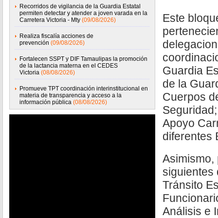
Recorridos de vigilancia de la Guardia Estatal
permiten detectar y atender a joven varada en la
Este bloqu
Carretera Victoria - Mty
(09/08/2026)
pertenecie
Realiza fiscalía acciones de
delegacion
prevención
(09/08/2026)
coordinaci
Fortalecen SSPT y DIF Tamaulipas la promoción
de la lactancia materna en el CEDES
Guardia Es
Victoria
(08/08/2026)
de la Guar
Promueve TPT coordinación interinstitucional en
Cuerpos de
materia de transparencia y acceso a la
información pública
(08/08/2026)
Seguridad;
Apoyo Carr
diferentes
Asimismo, 
siguientes
Tránsito Es
Funcionari
Análisis e I