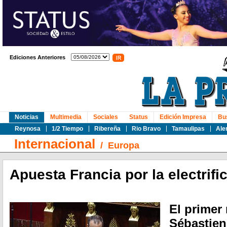
Ediciones Anteriores
Noticias
Multimedia
Sociales
Status
Edición Impresa
Bu
Reynosa
1/2 Tiempo
Ribereña
Rio Bravo
Tamaulipas
Ale
Internacional
/
Europa
Apuesta Francia por la electrifi
El primer 
Sébastien