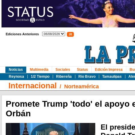
Ediciones Anteriores
Noticias
Multimedia
Sociales
Status
Edición Impresa
Bu
Reynosa
1/2 Tiempo
Ribereña
Rio Bravo
Tamaulipas
Ale
Internacional
/
Norteamérica
Promete Trump 'todo' el apoyo
Orbán
El presid