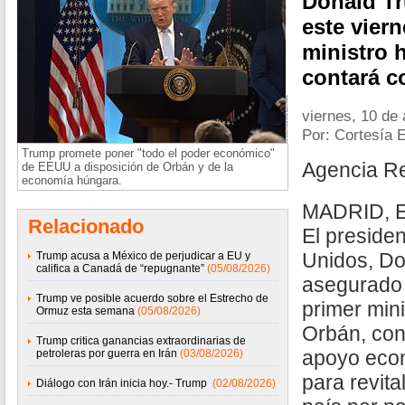
Donald T
este viern
ministro 
contará c
viernes, 10 de 
Por: Cortesía 
Trump promete poner "todo el poder económico"
Agencia R
de EEUU a disposición de Orbán y de la
economía húngara.
MADRID, E
Relacionado
El preside
Unidos, Do
Trump acusa a México de perjudicar a EU y
califica a Canadá de “repugnante”
(05/08/2026)
asegurado 
Trump ve posible acuerdo sobre el Estrecho de
primer mini
Ormuz esta semana
(05/08/2026)
Orbán, cont
Trump critica ganancias extraordinarias de
apoyo eco
petroleras por guerra en Irán
(03/08/2026)
para revita
Diálogo con Irán inicia hoy.- Trump
(02/08/2026)