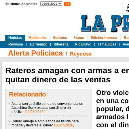
Ediciones Anteriores
Noticias
Multimedia
Sociales
Status
Edición Impresa
Bu
Reynosa
1/2 Tiempo
Ribereña
Rio Bravo
Tamaulipas
Ale
Alerta Policiaca
/
Reynosa
Rateros amagan con armas a e
quitan dinero de las ventas
Otro viole
Relacionado
en una co
Asalta con cuchillo tienda de conveniencia en
popular, 
Jarachina Sur y escapa con dinero en
efectivo
(02/08/2026)
armados l
Ratero amaga a empleados de tienda para
con el din
robarla y llevarse el dinero
(28/07/2026)