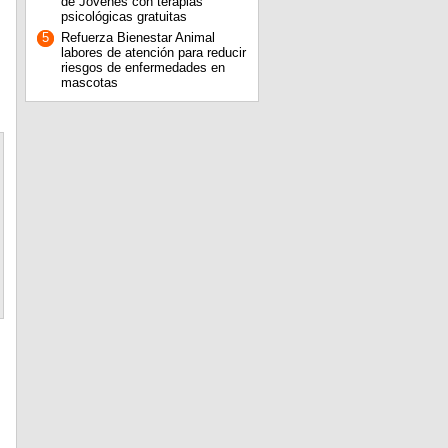
de Jóvenes con terapias
psicológicas gratuitas
5
Refuerza Bienestar Animal
labores de atención para reducir
riesgos de enfermedades en
s
mascotas