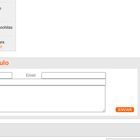
o
ochilas
ara
5)
ulo
Email