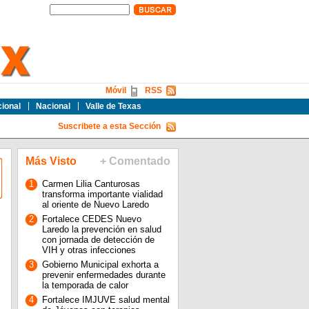
Móvil
RSS
cional
Nacional
Valle de Texas
Suscribete a esta Sección
Más Visto
+ Comentado
1
Carmen Lilia Canturosas
transforma importante vialidad
al oriente de Nuevo Laredo
2
Fortalece CEDES Nuevo
Laredo la prevención en salud
con jornada de detección de
VIH y otras infecciones
3
Gobierno Municipal exhorta a
prevenir enfermedades durante
la temporada de calor
4
Fortalece IMJUVE salud mental