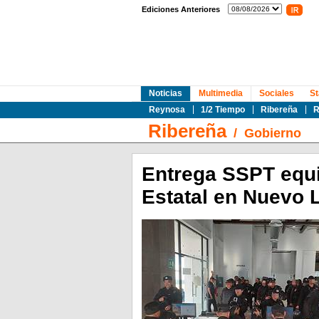
Ediciones Anteriores
Noticias
Multimedia
Sociales
St
Reynosa
1/2 Tiempo
Ribereña
R
Ribereña
/
Gobierno
Entrega SSPT equi
Estatal en Nuevo 