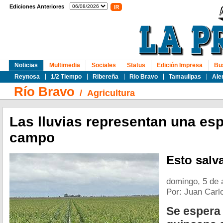
Ediciones Anteriores
Noticias
Multimedia
Sociales
Status
Edición Impresa
Bu
Reynosa
1/2 Tiempo
Ribereña
Rio Bravo
Tamaulipas
Ale
Río Bravo
/
Agricultura
Las lluvias representan una esp
campo
Esto salv
domingo, 5 de 
Por: Juan Carl
Se espera 