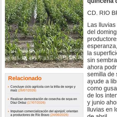
quincena d
CD. RIO B
Las lluvia
del doming
productore
esperanza,
la superfic
sin sembra
ahora pod
semilla de
Relacionado
ayude a lib
Concluye ciclo agrícola con la trilla de sorgo y
como gusan
maíz
(26/07/2026)
de los int
Realizan demostración de cosecha de soya en
y junio ah
Díaz Ordaz
(17/07/2026)
lluvias en 
Impulsan comercialización del ajonjolí; orientan
a productores de Río Bravo
(24/06/2026)
de abril.