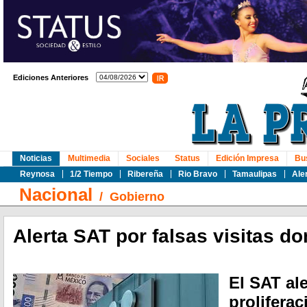
Ediciones Anteriores
Noticias
Multimedia
Sociales
Status
Edición Impresa
Bu
Reynosa
1/2 Tiempo
Ribereña
Rio Bravo
Tamaulipas
Ale
Nacional
/
Gobierno
Alerta SAT por falsas visitas do
El SAT ale
proliferac