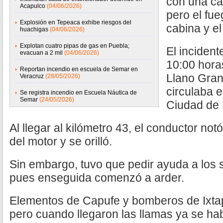
con una cap
Acapulco
(04/06/2026)
pero el fu
Explosión en Tepeaca exhibe riesgos del
cabina y el
huachigas
(04/06/2026)
Explotan cuatro pipas de gas en Puebla;
El incident
evacuan a 2 mil
(04/06/2026)
10:00 horas
Reportan incendio en escuela de Semar en
Llano Gran
Veracruz
(28/05/2026)
circulaba e
Se registra incendio en Escuela Náutica de
Semar
(24/05/2026)
Ciudad de 
Al llegar al kilómetro 43, el conductor n
del motor y se orilló.
Sin embargo, tuvo que pedir ayuda a los 
pues enseguida comenzó a arder.
Elementos de Capufe y bomberos de Ixtap
pero cuando llegaron las llamas ya se ha