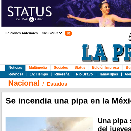
Ediciones Anteriores
Noticias
Multimedia
Sociales
Status
Edición Impresa
Bu
Reynosa
1/2 Tiempo
Ribereña
Rio Bravo
Tamaulipas
Ale
Nacional
/
Estados
Se incendia una pipa en la Méx
Una pipa 
del jueve