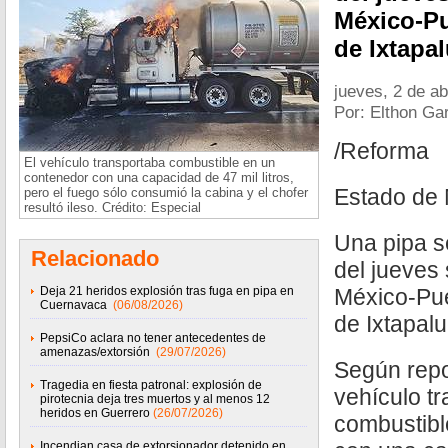
México-Pu
de Ixtapal
jueves, 2 de ab
Por: Elthon Ga
/Reforma
El vehículo transportaba combustible en un
contenedor con una capacidad de 47 mil litros,
Estado de 
pero el fuego sólo consumió la cabina y el chofer
resultó ileso. Crédito: Especial
Una pipa s
Relacionado
del jueves 
Deja 21 heridos explosión tras fuga en pipa en
México-Pue
Cuernavaca
(06/08/2026)
de Ixtapalu
PepsiCo aclara no tener antecedentes de
amenazas/extorsión
(29/07/2026)
Según repo
Tragedia en fiesta patronal: explosión de
vehículo t
pirotecnia deja tres muertos y al menos 12
heridos en Guerrero
(26/07/2026)
combustibl
Incendian casa de extorsionador detenido en