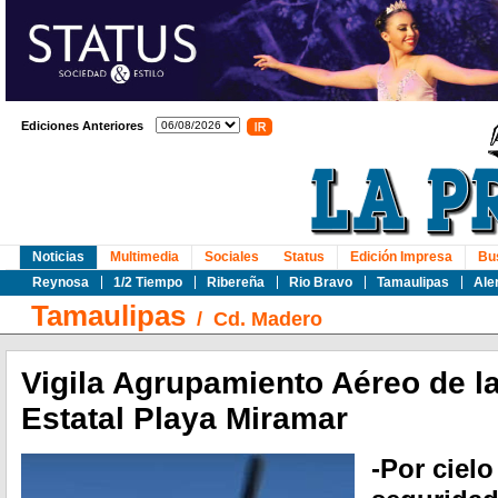
Ediciones Anteriores
Noticias
Multimedia
Sociales
Status
Edición Impresa
Bu
Reynosa
1/2 Tiempo
Ribereña
Rio Bravo
Tamaulipas
Ale
Tamaulipas
/
Cd. Madero
Vigila Agrupamiento Aéreo de l
Estatal Playa Miramar
-Por cielo