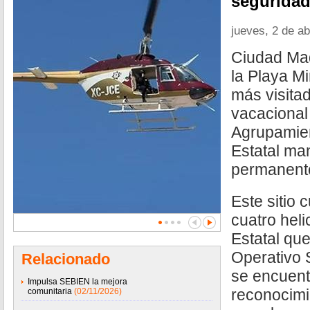
seguridad
jueves, 2 de ab
Ciudad Mad
la Playa M
más visita
vacacional
Agrupamien
Estatal man
permanent
Este sitio 
cuatro heli
Estatal que
Operativo
Relacionado
se encuent
Impulsa SEBIEN la mejora
reconocimi
comunitaria
(02/11/2026)