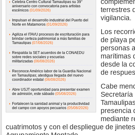
complement
Celebra Centro Cultural Tamaulipas su 39°
aniversario con convocatoria para artistas
terrestres 
escénicos
(01/09/2026)
vigilancia.
Impulsan el desarrollo industrial del Puerto del
Norte en Matamoros
(01/09/2026)
Los recorr
Agiliza el ITAVU procesos de escrituración para
de playa pe
brindar certeza patrimonial a más familias de
Tamaulipas
(07/08/2026)
personas 
Respalda la SET acuerdos de la CONAEDU
marítimas d
sobre redes sociales y escuelas
militarizadas
(06/08/2026)
desde la co
de respues
Reconoce Américo labor de la Guardia Nacional
en Tamaulipas; atestigua llegada del nuevo
coordinador estatal
(06/08/2026)
Cabe mencio
Abre USJT oportunidad para presentar examen
Secretaría
de admisión, este sábado
(05/08/2026)
Tamaulipas
Fortalecen la sanidad animal y la productividad
del campo con apoyos pecuarios
(05/08/2026)
presencia d
mediante re
cuatrimotos y con el despliegue de jinete