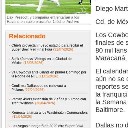
Diego Mar
Dak Prescott y compañía enfrentarían a los
Cd. de Méx
Ravens en suelo brasileño. Crédito: Archivo
Los Cowboy
Relacionado
finales de 
Chiefs proyectan nuevo estadio para recibir el
80 mil fans
Super Bowl y el Final Four
(31/07/2026)
Maracaná, 
Será 49ers vs. Vikings en la Ciudad de
México
(13/05/2026)
El calendar
Va Cowboys ante Giants en primer Domingo por
la Noche de NFL
(11/05/2026)
aún no se 
reportes s
Confirma Dallas que no renovará a
Pickens
(22/04/2026)
la franquic
Pactan 49ers extensión de 2 años y 50 mdd con
la Semana 3
Trent Williams
(20/04/2026)
Baltimore.
Regresa la lanza a los Washington Commanders
(15/04/2026)
Dallas no d
Las Vegas albergará en 2029 otro Super Bowl