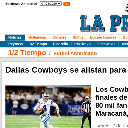
Ediciones Anteriores
Noticias
Multimedia
Sociales
Status
Edición Impresa
Bu
Reynosa
1/2 Tiempo
Ribereña
Rio Bravo
Tamaulipas
Ale
1/2 Tiempo
/
Futbol Americano
Dallas Cowboys se alistan para 
Los Cowbo
finales de
80 mil fan
Maracaná,
jueves, 2 de ab