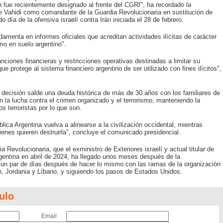
 fue recientemente designado al frente del CGRI", ha recordado la
e Vahidi como comandante de la Guardia Revolucionaria en sustitución de
ía de la ofensiva israelí contra Irán iniciada el 28 de febrero.
damenta en informes oficiales que acreditan actividades ilícitas de carácter
mo en suelo argentino".
anciones financieras y restricciones operativas destinadas a limitar su
e protege al sistema financiero argentino de ser utilizado con fines ilícitos",
a decisión salde una deuda histórica de más de 30 años con los familiares de
 la lucha contra el crimen organizado y el terrorismo, manteniendo la
s terroristas por lo que son.
ica Argentina vuelva a alinearse a la civilización occidental, mientras
enes quieren destruirla", concluye el comunicado presidencial.
 Revolucionaria, que el exministro de Exteriores israelí y actual titular de
gentina en abril de 2024, ha llegado unos meses después de la
un par de días después de hacer lo mismo con las ramas de la organización
 Jordania y Líbano, y siguiendo los pasos de Estados Unidos.
ulo
Email