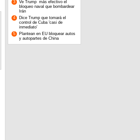
3
Ve Trump más efectivo el
bloqueo naval que bombardear
Irán
4
Dice Trump que tomará el
control de Cuba 'casi de
inmediato'
5
Plantean en EU bloquear autos
y autopartes de China