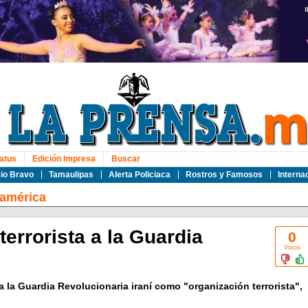
atus
Edición Impresa
Buscar
io Bravo
Tamaulipas
Alerta Policiaca
Rostros y Famosos
Interna
oamérica
terrorista a la Guardia
0
Votos
 la Guardia Revolucionaria iraní como "organización terrorista",