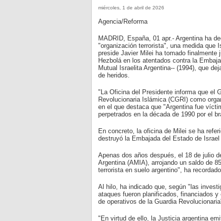
miércoles, 1 de abril de 2026
Agencia/Reforma
MADRID, España, 01 apr.- Argentina ha dec
"organización terrorista", una medida que 
preside Javier Milei ha tomado finalmente ju
Hezbolá en los atentados contra la Embaja
Mutual Israelita Argentina-- (1994), que d
de heridos.
"La Oficina del Presidente informa que el 
Revolucionaria Islámica (CGRI) como organ
en el que destaca que "Argentina fue víctim
perpetrados en la década de 1990 por el br
En concreto, la oficina de Milei se ha ref
destruyó la Embajada del Estado de Israe
Apenas dos años después, el 18 de julio d
Argentina (AMIA), arrojando un saldo de 8
terrorista en suelo argentino", ha recordado
Al hilo, ha indicado que, según "las invest
ataques fueron planificados, financiados y 
de operativos de la Guardia Revolucionaria
"En virtud de ello, la Justicia argentina emi