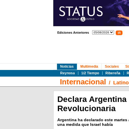
Ediciones Anteriores
Noticias
Multimedia
Sociales
St
Reynosa
1/2 Tiempo
Ribereña
R
Internacional
/
Latin
Declara Argentina 
Revolucionaria
Argentina ha declarado este martes a
una medida que Israel había