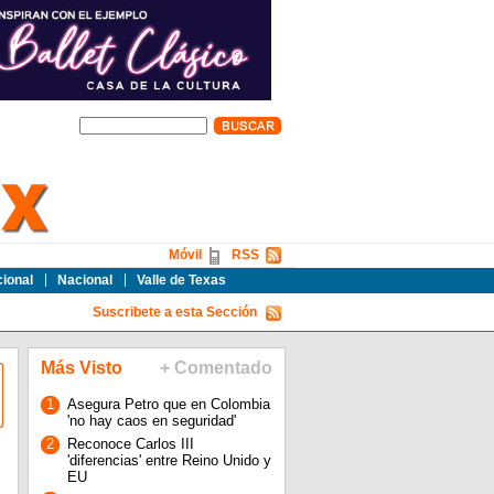
Móvil
RSS
cional
Nacional
Valle de Texas
Suscribete a esta Sección
Más Visto
+ Comentado
1
Asegura Petro que en Colombia
'no hay caos en seguridad'
2
Reconoce Carlos III
'diferencias' entre Reino Unido y
EU