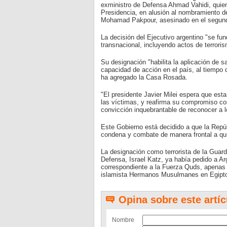
exministro de Defensa Ahmad Vahidi, quien
Presidencia, en alusión al nombramiento d
Mohamad Pakpour, asesinado en el segundo d
La decisión del Ejecutivo argentino "se fun
transnacional, incluyendo actos de terroris
Su designación "habilita la aplicación de s
capacidad de acción en el país, al tiempo qu
ha agregado la Casa Rosada.
"El presidente Javier Milei espera que est
las víctimas, y reafirma su compromiso con
convicción inquebrantable de reconocer a lo
Este Gobierno está decidido a que la Repúbl
condena y combate de manera frontal a qui
La designación como terrorista de la Guardia
Defensa, Israel Katz, ya había pedido a Ar
correspondiente a la Fuerza Quds, apenas 
islamista Hermanos Musulmanes en Egipto,
Opina sobre este artíc
Nombre