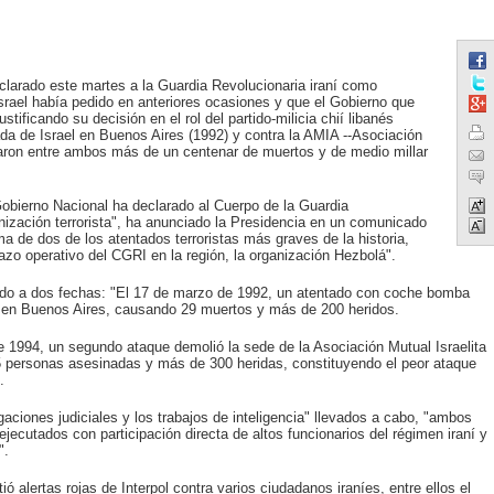
larado este martes a la Guardia Revolucionaria iraní como
Israel había pedido en anteriores ocasiones y que el Gobierno que
stificando su decisión en el rol del partido-milicia chií libanés
da de Israel en Buenos Aires (1992) y contra la AMIA --Asociación
ejaron entre ambos más de un centenar de muertos y de medio millar
Gobierno Nacional ha declarado al Cuerpo de la Guardia
ización terrorista", ha anunciado la Presidencia en un comunicado
a de dos de los atentados terroristas más graves de la historia,
azo operativo del CGRI en la región, la organización Hezbolá".
erido a dos fechas: "El 17 de marzo de 1992, un atentado con coche bomba
l en Buenos Aires, causando 29 muertos y más de 200 heridos.
e 1994, un segundo ataque demolió la sede de la Asociación Mutual Israelita
5 personas asesinadas y más de 300 heridas, constituyendo el peor ataque
.
igaciones judiciales y los trabajos de inteligencia" llevados a cabo, "ambos
ejecutados con participación directa de altos funcionarios del régimen iraní y
".
tió alertas rojas de Interpol contra varios ciudadanos iraníes, entre ellos el