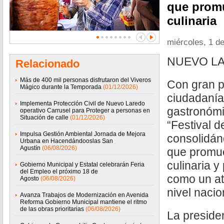
que promu
culinaria
miércoles, 1 de
NUEVO LA
Relacionado
Más de 400 mil personas disfrutaron del Viveros
Con gran pa
Mágico durante la Temporada
(01/12/2026)
ciudadanía
Implementa Protección Civil de Nuevo Laredo
gastronómic
operativo Carrusel para Proteger a personas en
Situación de calle
(01/12/2026)
“Festival 
Impulsa Gestión Ambiental Jornada de Mejora
consolidá
Urbana en Hacendándooslas San
Agustín
(06/08/2026)
que promue
culinaria y
Gobierno Municipal y Estatal celebrarán Feria
del Empleo el próximo 18 de
como un atr
Agosto
(06/08/2026)
nivel nacio
Avanza Trabajos de Modernización en Avenida
Reforma Gobierno Municipal mantiene el ritmo
de las obras prioritarias
(06/08/2026)
La preside