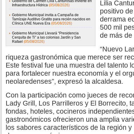
Gobierno de Carmen Lilia Canturosas invierte en
Lilia Cantu
Infraestructura Hídrica
(05/08/2026)
positivo de
Gobierno Municipal invita a Campaña de
derrama ec
Tamízaje Auditivo Gratito para recién nacidos en
Clínica UNE Nueva Era
(05/08/2026)
500 mil pe
Gobierno Municipal Llevará “Presidencia
de más de 
Cerquita de Ti” a las colonias Jardín y San
Rafael
(05/08/2026)
“Nuevo Lar
riqueza gastronómica que merece ser rec
Este festival fue una muestra del talento 
para fortalecer nuestra economía y el orgu
neolaredenses”, expresó la alcaldesa.
Con la participación como jueces de rec
Lady Grill, Los Parrilleros y El Borrecito, 
fondas, hoteles, cocineros independient
gastronómicos ofrecieron una amplia var
los sabores característicos de la región 