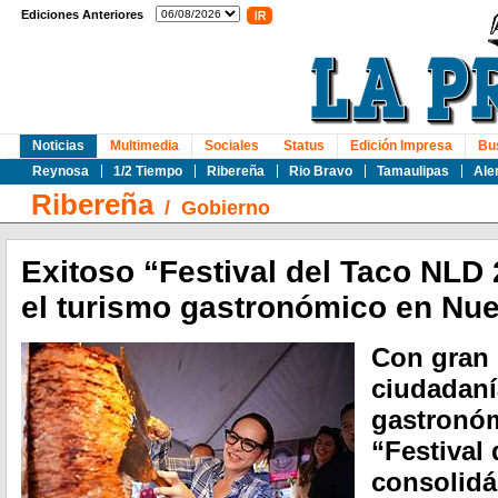
Ediciones Anteriores
Noticias
Multimedia
Sociales
Status
Edición Impresa
Bu
Reynosa
1/2 Tiempo
Ribereña
Rio Bravo
Tamaulipas
Ale
Ribereña
/
Gobierno
Exitoso “Festival del Taco NLD
el turismo gastronómico en Nu
Con gran 
ciudadaní
gastronóm
“Festival
consolid