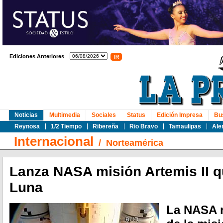
Ediciones Anteriores
Noticias
Multimedia
Sociales
Status
Edición Impresa
Bu
Reynosa
1/2 Tiempo
Ribereña
Rio Bravo
Tamaulipas
Ale
Internacional
/
Norteamérica
Lanza NASA misión Artemis II qu
Luna
La NASA r