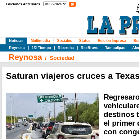
Ediciones Anteriores
Noticias
Multimedia
Sociales
Status
Edición Impresa
Bu
Reynosa
1/2 Tiempo
Ribereña
Rio Bravo
Tamaulipas
Ale
Reynosa
/
Sociedad
Saturan viajeros cruces a Texa
Regresaron
vehicular
destinos t
el primer
con cong