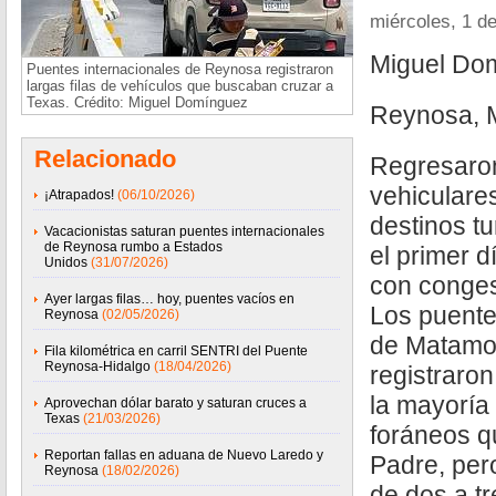
miércoles, 1 de
Miguel Do
Puentes internacionales de Reynosa registraron
largas filas de vehículos que buscaban cruzar a
Texas. Crédito: Miguel Domínguez
Reynosa, M
Relacionado
Regresaron 
vehiculare
¡Atrapados!
(06/10/2026)
destinos tu
Vacacionistas saturan puentes internacionales
de Reynosa rumbo a Estados
el primer 
Unidos
(31/07/2026)
con conges
Ayer largas filas… hoy, puentes vacíos en
Los puente
Reynosa
(02/05/2026)
de Matamor
Fila kilométrica en carril SENTRI del Puente
Reynosa-Hidalgo
(18/04/2026)
registraron
la mayoría 
Aprovechan dólar barato y saturan cruces a
Texas
(21/03/2026)
foráneos qu
Reportan fallas en aduana de Nuevo Laredo y
Padre, pero
Reynosa
(18/02/2026)
de dos a tr