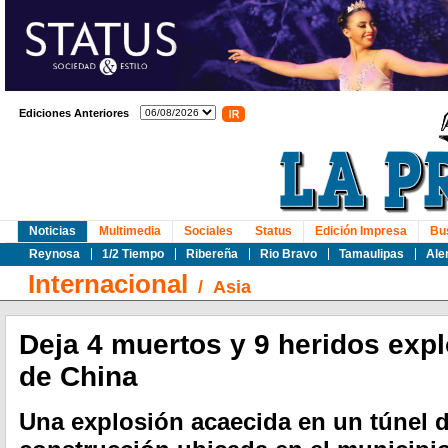
Ediciones Anteriores
Noticias
Multimedia
Sociales
Status
Edición Impresa
Bu
Reynosa
1/2 Tiempo
Ribereña
Rio Bravo
Tamaulipas
Ale
Internacional
/
Asia
Deja 4 muertos y 9 heridos expl
de China
Una explosión acaecida en un túnel d