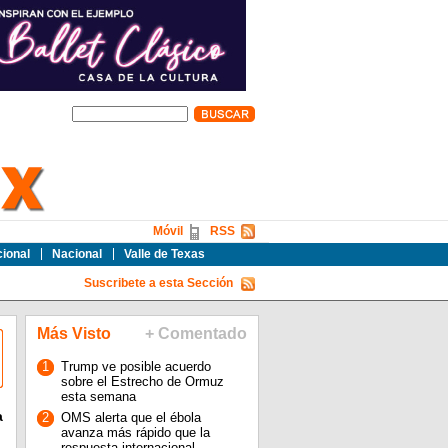
Móvil
RSS
cional
Nacional
Valle de Texas
Suscribete a esta Sección
Más Visto
+ Comentado
1
Trump ve posible acuerdo
sobre el Estrecho de Ormuz
esta semana
a
2
OMS alerta que el ébola
avanza más rápido que la
respuesta internacional