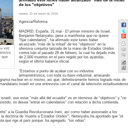
afirmado este lunes haber alcanzado "más de la mitad"
de los "objetivos"
martes, 31 de marzo de 2026
Agencia/Reforma
MADRID, España, 31 mar.- El primer ministro de Israel,
Benjamin Netanyahu, pese a manifestar que no quiere
"fijar calendarios", ha afirmado este lunes haber
alcanzado "más de la mitad" de los "objetivos" en la
su vez
ofensiva conjunta lanzada de la mano de Estados Unidos
fensiva
contra Irán el pasado 28 de febrero, la cual ha dejado más
r que
de 2.000 muertos en el país regido por los ayatolás,
según el último balance oficial.
"Estamos a punto de acabar con su industria
armamentística, con toda su base industrial, arrasando
ograma nuclear en sí mismo, así que, definitivamente hemos logrado más de
l mandatario israelí en una entrevista con el canal de televisión estadounidens
israelí, ese estar "más allá del ecuador" es en términos de "objetivos" y "no
istido, no desea "entrar en calendarios" con relación a dicha contienda.
te" a la Guardia Revolucionaria Iraní, así como haber asesinado a los
n la doctrina de 'muerte a Estados Unidos'", Netanyahu ha apuntado que "el
la que rige al país porque, ha agregado, "los odian".