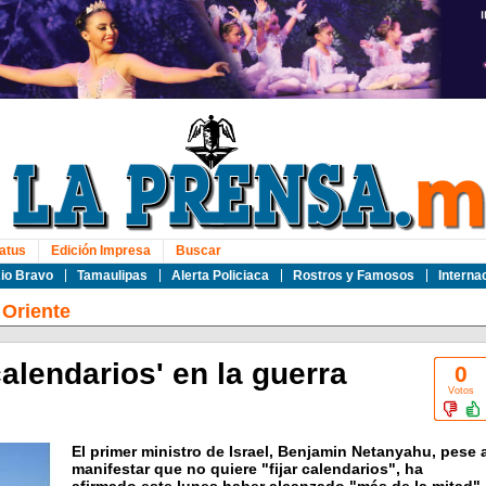
atus
Edición Impresa
Buscar
io Bravo
Tamaulipas
Alerta Policiaca
Rostros y Famosos
Interna
Oriente
alendarios' en la guerra
0
Votos
El primer ministro de Israel, Benjamin Netanyahu, pese 
manifestar que no quiere "fijar calendarios", ha