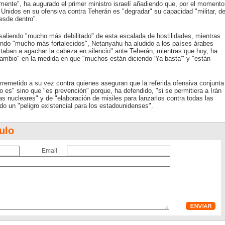
amente", ha augurado el primer ministro israelí añadiendo que, por el momento
 Unidos en su ofensiva contra Teherán es "degradar" su capacidad "militar, d
desde dentro".
aliendo "mucho más debilitado" de esta escalada de hostilidades, mientras
endo "mucho más fortalecidos", Netanyahu ha aludido a los países árabes
mitaban a agachar la cabeza en silencio" ante Teherán, mientras que hoy, ha
ambio" en la medida en que "muchos están diciendo 'Ya basta'" y "están
 arremetido a su vez contra quienes aseguran que la referida ofensiva conjunta
 es" sino que "es prevención" porque, ha defendido, "si se permitiera a Irán
s nucleares" y de "elaboración de misiles para lanzarlos contra todas las
o un "peligro existencial para los estadounidenses".
ulo
Email