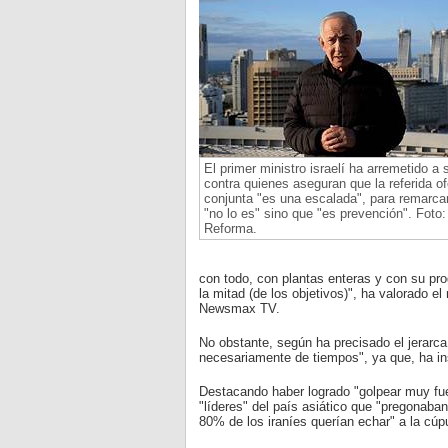
El primer ministro israelí ha arremetido a 
contra quienes aseguran que la referida o
conjunta "es una escalada", para remarca
"no lo es" sino que "es prevención". Foto:
Reforma.
con todo, con plantas enteras y con su pr
la mitad (de los objetivos)", ha valorado e
Newsmax TV.
No obstante, según ha precisado el jerarca 
necesariamente de tiempos", ya que, ha ins
Destacando haber logrado "golpear muy fuer
"líderes" del país asiático que "pregonaba
80% de los iraníes querían echar" a la cúpu