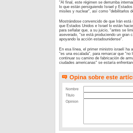
"Al final, este régimen se derrumba intern
lo que están persiguiendo Israel y Estados
misiles y nuclear", así como "debilitarlos 
Mostrándose convencido de que Irán está s
que Estados Unidos e Israel lo están haci
para señalar que, a su juicio, "antes se li
aseverado, "se está produciendo un gran c
apoyando la acción estadounidense".
En esa línea, el primer ministro israelí ha
"es una escalada", para remarcar que "no lo
continuar su camino de fabricación de arma
ciudades americanas" se estaría enfrentand
Opina sobre este artíc
Nombre
Título
Opinion