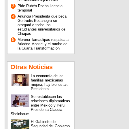
3
Pide Rubén Rocha licencia
temporal
4
Anuncia Presidenta que beca
Gertrudis Bocanegra se
otorgará a todos los
estudiantes universitarios de
Chiapas
5
Morena Tamaulipas respalda a
Ariadna Montiel y el rumbo de
la Cuarta Transformación
Otras Noticias
La economía de las
familias mexicanas
mejora; hay bienestar:
Presidenta
Se restablecen las
relaciones diplomáticas
entre México y Perú:
Presidenta Claudia
Sheinbaum
El Gabinete de
Seguridad del Gobierno
l