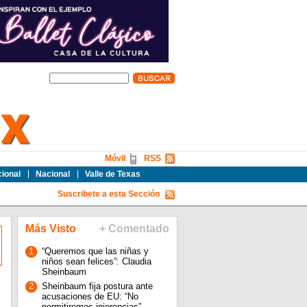
Móvil
RSS
cional
Nacional
Valle de Texas
Suscribete a esta Sección
Más Visto
+ Comentado
1
“Queremos que las niñas y
niños sean felices”: Claudia
Sheinbaum
2
Sheinbaum fija postura ante
acusaciones de EU: “No
permitiremos injerencias”