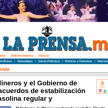
atus
Edición Impresa
Buscar
io Bravo
Tamaulipas
Alerta Policiaca
Rostros y Famosos
Interna
ivada
ineros y el Gobierno de
0
Votos
acuerdos de estabilización
asolina regular y