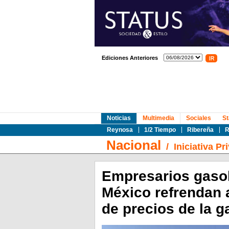
Ediciones Anteriores
Noticias
Multimedia
Sociales
St
Reynosa
1/2 Tiempo
Ribereña
R
Nacional
/
Iniciativa Pr
Empresarios gasol
México refrendan 
de precios de la g