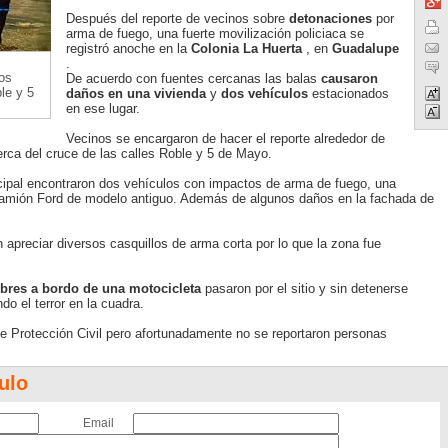
Después del reporte de vecinos sobre
detonaciones
por
arma de fuego, una fuerte movilización policiaca se
registró anoche en la
Colonia La Huerta
, en
Guadalupe
.
os
De acuerdo con fuentes cercanas las balas
causaron
le y 5
daños en una vivienda
y
dos vehículos
estacionados
en ese lugar.
Vecinos se encargaron de hacer el reporte alrededor de
erca del cruce de las calles Roble y 5 de Mayo.
nicipal encontraron dos vehículos con impactos de arma de fuego, una
camión Ford de modelo antiguo. Además de algunos daños en la fachada de
 apreciar diversos casquillos de arma corta por lo que la zona fue
res a bordo de una motocicleta
pasaron por el sitio y sin detenerse
o el terror en la cuadra.
de Protección Civil pero afortunadamente no se reportaron personas
ulo
Email