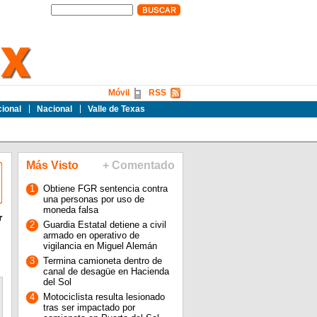
Móvil
RSS
cional
Nacional
Valle de Texas
Más Visto
+ Comentado
1
Obtiene FGR sentencia contra
una personas por uso de
moneda falsa
r
2
Guardia Estatal detiene a civil
armado en operativo de
vigilancia en Miguel Alemán
3
Termina camioneta dentro de
canal de desagüe en Hacienda
del Sol
4
Motociclista resulta lesionado
tras ser impactado por