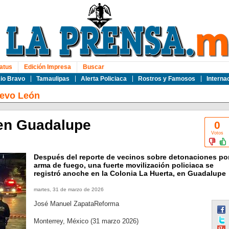
atus
Edición Impresa
Buscar
io Bravo
Tamaulipas
Alerta Policiaca
Rostros y Famosos
Interna
evo León
 en Guadalupe
0
Votos
Después del reporte de vecinos sobre detonaciones po
arma de fuego, una fuerte movilización policiaca se
registró anoche en la Colonia La Huerta, en Guadalupe
martes, 31 de marzo de 2026
José Manuel ZapataReforma
Monterrey, México (31 marzo 2026)