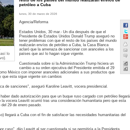
resto de los países del mundo realizarán envíos de
petróleo a Cuba
lunes, 30 de marzo de 2026
Agencia/Reforma
Estados Unidos, 30 mar.- Un día después de que el
Presidente de Estados Unidos Donald Trump aseguró no
tener problemas con que el resto de los países del mundo
realizarán envíos de petróleo a Cuba, la Casa Blanca
e
aclaró que la amenaza de sancionar con aranceles a los
así lo
países que así lo hagan sigue vigente.
vo).
Cuestionada sobre si la Administración Trump hiciera un
cambio a su orden ejecutiva del Presidente emitida el 29
omo México con imponer aranceles adicionales a sus productos que
 que esta sigue vigente sin cambios
ica de sanciones", aseguró Karoline Leavitt, vocera presidencial.
haber dado autorización para que un buque ruso cargado con petróleo llegará
o la vocera Leavitt ocurrió tras una consideración humanitaria pero que esta
 del 29 de enero pasado.
) llegará a Cuba con el fin de satisfacer las necesidades humanitarias del
caso", dijo Leavitt al ser cuestionada si se permitiría a la Presidenta