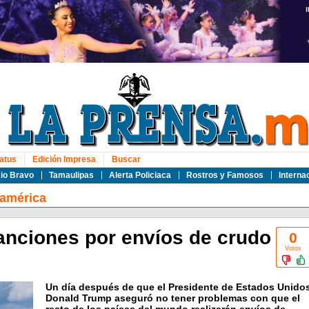
atus
Edición Impresa
Buscar
io Bravo
Tamaulipas
Alerta Policiaca
Rostros y Famosos
Interna
oamérica
anciones por envíos de crudo
0
Votos
Un día después de que el Presidente de Estados Unido
Donald Trump aseguró no tener problemas con que el