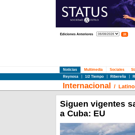
Ediciones Anteriores
Noticias
Multimedia
Sociales
St
Reynosa
1/2 Tiempo
Ribereña
R
Internacional
/
Latin
Siguen vigentes s
a Cuba: EU