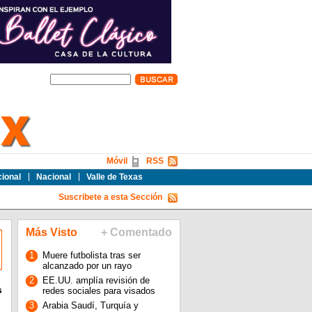
Móvil
RSS
cional
Nacional
Valle de Texas
Suscribete a esta Sección
Más Visto
+ Comentado
1
Muere futbolista tras ser
alcanzado por un rayo
2
EE.UU. amplía revisión de
s
redes sociales para visados
3
Arabia Saudí, Turquía y