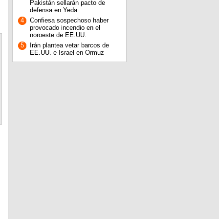
Pakistán sellarán pacto de
defensa en Yeda
4
Confiesa sospechoso haber
provocado incendio en el
noroeste de EE.UU.
5
Irán plantea vetar barcos de
EE.UU. e Israel en Ormuz