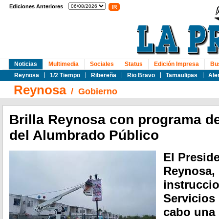
Ediciones Anteriores
Noticias
Multimedia
Sociales
Status
Edición Impresa
Bu
Reynosa
1/2 Tiempo
Ribereña
Rio Bravo
Tamaulipas
Ale
Reynosa
/
Gobierno
Brilla Reynosa con programa d
del Alumbrado Público
El Presid
Reynosa, 
instruccio
Servicios 
cabo una 