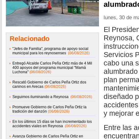
alumbrad
lunes, 30 de m
El Preside
Reynosa, C
Relacionado
instruccion
"Jefes de Familia", programa de apoyo social
Servicios P
municipal para los reynosenses
(06/08/2026)
cabo una s
Entregó Alcalde Carlos Peña Ortiz más de 4 Mil
400 apoyos del programa municipal "Mamá
alumbrado 
Luchona"
(06/08/2026)
plan perm
Rescató Gobierno de Carlos Peña Ortiz dos
mantenimie
caninos en Arecas
(06/08/2026)
diseñado p
Seguimos iluminando a Reynosa
(06/08/2026)
accidentes,
Promueve Gobierno de Carlos Peña Ortiz la
tradición del danzón
(06/08/2026)
y mejorar e
En los últimos 15 días se han incrementado los
Entre las 
accidentes viales en Reynosa
(06/08/2026)
encuentran
Avanza Gobierno de Carlos Peña Ortiz en