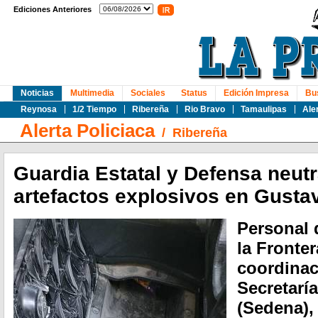
Ediciones Anteriores
Noticias
Multimedia
Sociales
Status
Edición Impresa
Bu
Reynosa
1/2 Tiempo
Ribereña
Rio Bravo
Tamaulipas
Ale
Alerta Policiaca
/
Ribereña
Guardia Estatal y Defensa neutr
artefactos explosivos en Gusta
Personal 
la Fronte
coordinac
Secretarí
(Sedena),