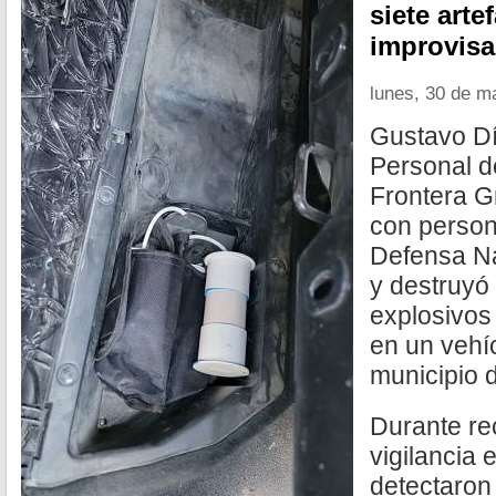
siete arte
improvis
lunes, 30 de m
Gustavo Dí
Personal de
Frontera G
con persona
Defensa Na
y destruyó 
explosivos
en un vehí
municipio 
Durante re
vigilancia
detectaron