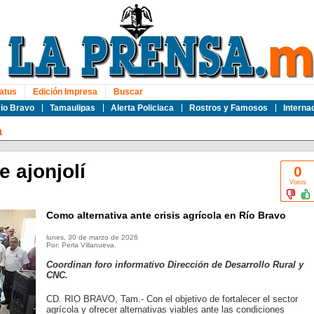
atus
Edición Impresa
Buscar
io Bravo
Tamaulipas
Alerta Policiaca
Rostros y Famosos
Interna
a
e ajonjolí
0
Votos
Como alternativa ante crisis agrícola en Río Bravo
lunes, 30 de marzo de 2026
Por: Perla Villanueva.
Coordinan foro informativo Dirección de Desarrollo Rural y
CNC.
CD. RIO BRAVO, Tam.- Con el objetivo de fortalecer el sector
agrícola y ofrecer alternativas viables ante las condiciones