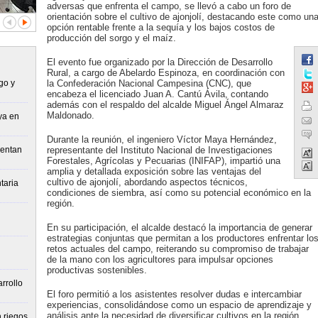
adversas que enfrenta el campo, se llevó a cabo un foro de
orientación sobre el cultivo de ajonjolí, destacando este como un
opción rentable frente a la sequía y los bajos costos de
producción del sorgo y el maíz.
El evento fue organizado por la Dirección de Desarrollo
Rural, a cargo de Abelardo Espinoza, en coordinación con
go y
la Confederación Nacional Campesina (CNC), que
encabeza el licenciado Juan A. Cantú Ávila, contando
además con el respaldo del alcalde Miguel Ángel Almaraz
Maldonado.
ya en
Durante la reunión, el ingeniero Víctor Maya Hernández,
ientan
representante del Instituto Nacional de Investigaciones
Forestales, Agrícolas y Pecuarias (INIFAP), impartió una
amplia y detallada exposición sobre las ventajas del
cultivo de ajonjolí, abordando aspectos técnicos,
taria
condiciones de siembra, así como su potencial económico en la
región.
En su participación, el alcalde destacó la importancia de generar
estrategias conjuntas que permitan a los productores enfrentar lo
retos actuales del campo, reiterando su compromiso de trabajar
de la mano con los agricultores para impulsar opciones
productivas sostenibles.
rrollo
El foro permitió a los asistentes resolver dudas e intercambiar
experiencias, consolidándose como un espacio de aprendizaje y
análisis ante la necesidad de diversificar cultivos en la región.
 riegos