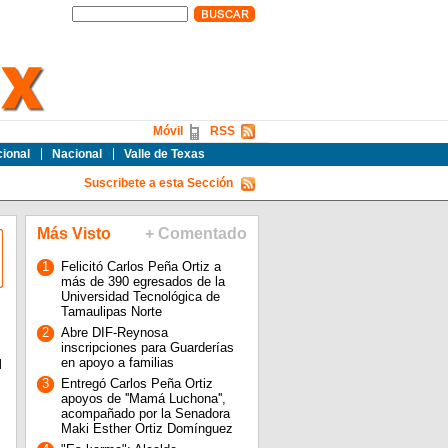
Móvil
RSS
cional
Nacional
Valle de Texas
Suscribete a esta Sección
Más Visto
+ Comentado
1
Felicitó Carlos Peña Ortiz a
más de 390 egresados de la
Universidad Tecnológica de
Tamaulipas Norte
2
Abre DIF-Reynosa
inscripciones para Guarderías
en apoyo a familias
l
3
Entregó Carlos Peña Ortiz
apoyos de ''Mamá Luchona'',
acompañado por la Senadora
Maki Esther Ortiz Domínguez