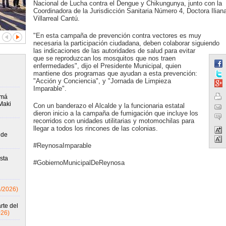
Nacional de Lucha contra el Dengue y Chikungunya, junto con la
Coordinadora de la Jurisdicción Sanitaria Número 4, Doctora Ilian
Villarreal Cantú.
"En esta campaña de prevención contra vectores es muy
necesaria la participación ciudadana, deben colaborar siguiendo
las indicaciones de las autoridades de salud para evitar
que se reproduzcan los mosquitos que nos traen
enfermedades", dijo el Presidente Municipal, quien
mantiene dos programas que ayudan a esta prevención:
"Acción y Conciencia", y "Jornada de Limpieza
Imparable".
amá
Maki
Con un banderazo el Alcalde y la funcionaria estatal
dieron inicio a la campaña de fumigación que incluye los
recorridos con unidades utilitarias y motomochilas para
llegar a todos los rincones de las colonias.
 de
#ReynosaImparable
sta
#GobiernoMunicipalDeReynosa
8/2026)
rte del
026)