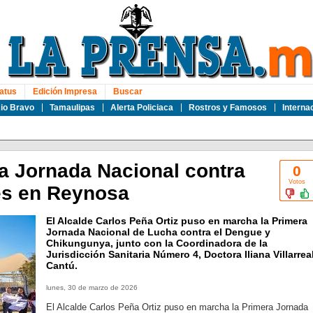
atus
Edición Impresa
Buscar
io Bravo
Tamaulipas
Alerta Policiaca
Rostros y Famosos
Interna
a Jornada Nacional contra
0
Votos
es en Reynosa
El Alcalde Carlos Peña Ortiz puso en marcha la Primera
Jornada Nacional de Lucha contra el Dengue y
Chikungunya, junto con la Coordinadora de la
Jurisdicción Sanitaria Número 4, Doctora Iliana Villarrea
Cantú.
lunes, 30 de marzo de 2026
El Alcalde Carlos Peña Ortiz puso en marcha la Primera Jornada