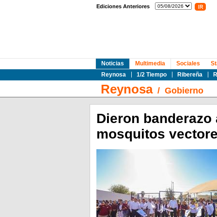
Ediciones Anteriores
Noticias
Multimedia
Sociales
St
Reynosa
1/2 Tiempo
Ribereña
R
Reynosa
/
Gobierno
Dieron banderazo 
mosquitos vector