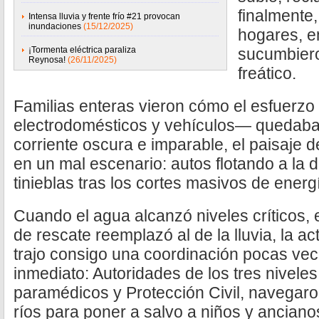
finalmente,
Intensa lluvia y frente frío #21 provocan
inundaciones
(15/12/2025)
hogares, en
¡Tormenta eléctrica paraliza
sucumbiero
Reynosa!
(26/11/2025)
freático.
Familias enteras vieron cómo el esfuerz
electrodomésticos y vehículos— quedaba
corriente oscura e imparable, el paisaje d
en un mal escenario: autos flotando a la 
tinieblas tras los cortes masivos de energí
Cuando el agua alcanzó niveles críticos, 
de rescate reemplazó al de la lluvia, la ac
trajo consigo una coordinación pocas vece
inmediato: Autoridades de los tres niveles
paramédicos y Protección Civil, navegaro
ríos para poner a salvo a niños y anciano