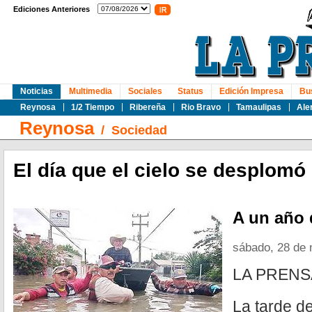
Ediciones Anteriores
Noticias
Multimedia
Sociales
Status
Edición Impresa
Bu
Reynosa
1/2 Tiempo
Ribereña
Rio Bravo
Tamaulipas
Ale
Reynosa
/
Sociedad
El día que el cielo se desplomó
A un año 
sábado, 28 de
LA PRENS
La tarde d