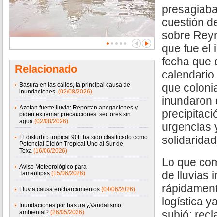
presagiaba
cuestión de
sobre Rey
que fue el 
fecha que 
Relacionado
calendario 
Basura en las calles, la principal causa de
que coloni
inundaciones
(02/08/2026)
inundaron 
Azotan fuerte lluvia: Reportan anegaciones y
precipitaci
piden extremar precauciones. sectores sin
agua
(02/08/2026)
urgencias 
El disturbio tropical 90L ha sido clasificado como
solidaridad
Potencial Ciclón Tropical Uno al Sur de
Texa
(16/06/2026)
Lo que co
Aviso Meteorológico para
de lluvias 
Tamaulipas
(15/06/2026)
rápidament
Lluvia causa encharcamientos
(04/06/2026)
logística y
Inundaciones por basura ¿Vandalismo
subió; recl
ambiental?
(26/05/2026)