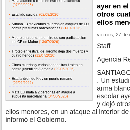
Mata alumno a cinco en escuela tailandesa
ayer en el
(07/08/2026)
otros cuat
Estallido suicida
(02/08/2026)
ellos men
Suman 13 mexicanos muertos en ataques de EU
contra presuntas narcolanchas
(21/07/2026)
viernes, 27 de
Muere una persona en tiroteo con participación
de ICE en Maine
(13/07/2026)
Staff
Tiroteo en festival de Toronto deja dos muertos y
cuatro heridos
(12/07/2026)
Agencia R
Cinco muertos y varios heridos tras tiroteo en
centro juvenil de Alemania
(29/06/2026)
SANTIAGO,
Estalla dron de Kiev en puerto rumano
.-Un estud
(05/06/2026)
arma blanc
Mata EU mata a 2 personas en ataque a
escolar aye
supuesta narcolancha
(04/06/2026)
y dejó otro
ellos menores, en un ataque al interior d
informó el Gobierno.