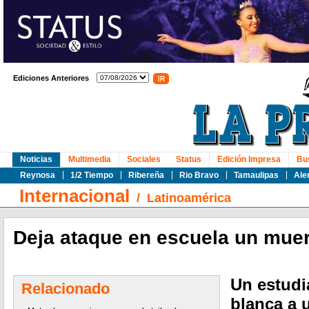
Ediciones Anteriores
Noticias
Multimedia
Sociales
Status
Edición Impresa
Bu
Reynosa
1/2 Tiempo
Ribereña
Rio Bravo
Tamaulipas
Ale
Internacional
/
Latinoamérica
Deja ataque en escuela un mue
Un estudi
Relacionado
blanca a 