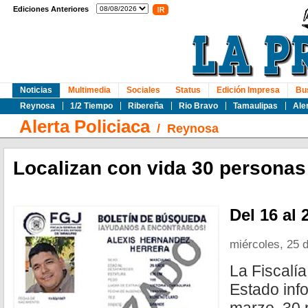
Ediciones Anteriores
Noticias
Multimedia
Sociales
Status
Edición Impresa
Bu
Reynosa
1/2 Tiempo
Ribereña
Rio Bravo
Tamaulipas
Ale
Alerta Policiaca
/
Reynosa
Localizan con vida 30 personas
Del 16 al
miércoles, 25 
La Fiscalía
Estado inf