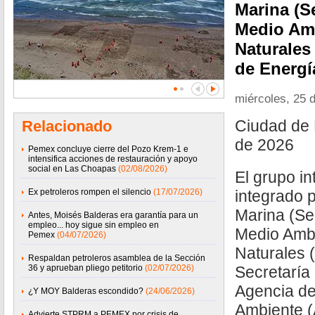
Marina (Se
Medio Am
Naturales
de Energí
miércoles, 25 
Ciudad de 
Relacionado
de 2026
Pemex concluye cierre del Pozo Krem-1 e
intensifica acciones de restauración y apoyo
social en Las Choapas
(02/08/2026)
El grupo in
Ex petroleros rompen el silencio
(17/07/2026)
integrado p
Marina (Se
Antes, Moisés Balderas era garantía para un
empleo... hoy sigue sin empleo en
Medio Amb
Pemex
(04/07/2026)
Naturales 
Respaldan petroleros asamblea de la Sección
36 y aprueban pliego petitorio
(02/07/2026)
Secretaría 
Agencia de
¿Y MOY Balderas escondido?
(24/06/2026)
Ambiente (
Advierte STPRM a PEMEX por crisis de