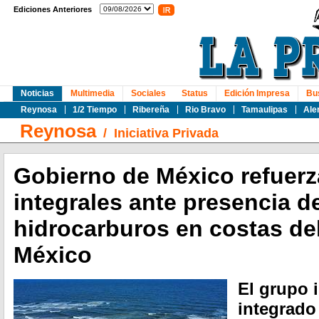
Ediciones Anteriores
Noticias
Multimedia
Sociales
Status
Edición Impresa
Bu
Reynosa
1/2 Tiempo
Ribereña
Rio Bravo
Tamaulipas
Ale
Reynosa
/
Iniciativa Privada
Gobierno de México refuerz
integrales ante presencia d
hidrocarburos en costas de
México
El grupo i
integrado 