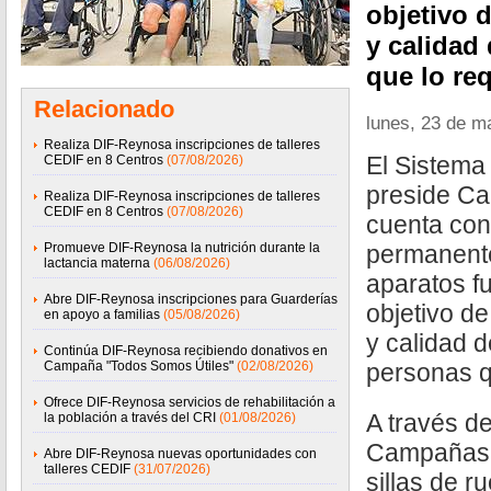
objetivo 
y calidad
que lo re
Relacionado
lunes, 23 de m
Realiza DIF-Reynosa inscripciones de talleres
El Sistem
CEDIF en 8 Centros
(07/08/2026)
preside Ca
Realiza DIF-Reynosa inscripciones de talleres
CEDIF en 8 Centros
(07/08/2026)
cuenta co
Promueve DIF-Reynosa la nutrición durante la
permanente
lactancia materna
(06/08/2026)
aparatos fu
Abre DIF-Reynosa inscripciones para Guarderías
objetivo de
en apoyo a familias
(05/08/2026)
y calidad d
Continúa DIF-Reynosa recibiendo donativos en
Campaña "Todos Somos Útiles"
(02/08/2026)
personas q
Ofrece DIF-Reynosa servicios de rehabilitación a
A través d
la población a través del CRI
(01/08/2026)
Campañas,
Abre DIF-Reynosa nuevas oportunidades con
talleres CEDIF
(31/07/2026)
sillas de r