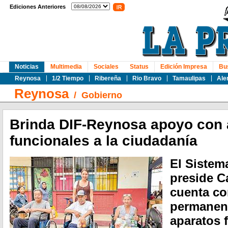
Ediciones Anteriores
Noticias
Multimedia
Sociales
Status
Edición Impresa
Bu
Reynosa
1/2 Tiempo
Ribereña
Rio Bravo
Tamaulipas
Ale
Reynosa
/
Gobierno
Brinda DIF-Reynosa apoyo con 
funcionales a la ciudadanía
El Sistem
preside C
cuenta co
permanent
aparatos 