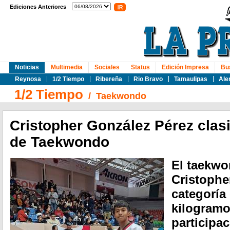
Ediciones Anteriores
Noticias
Multimedia
Sociales
Status
Edición Impresa
Bu
Reynosa
1/2 Tiempo
Ribereña
Rio Bravo
Tamaulipas
Ale
1/2 Tiempo
/
Taekwondo
Cristopher González Pérez clasi
de Taekwondo
El taekw
Cristophe
categoría
kilogramo
participac