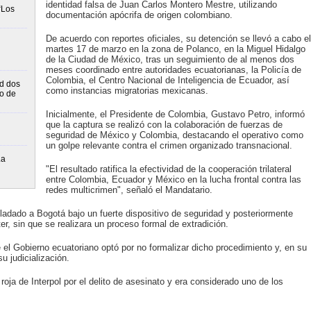
identidad falsa de Juan Carlos Montero Mestre, utilizando
“Los
documentación apócrifa de origen colombiano.
De acuerdo con reportes oficiales, su detención se llevó a cabo el
martes 17 de marzo en la zona de Polanco, en la Miguel Hidalgo
de la Ciudad de México, tras un seguimiento de al menos dos
meses coordinado entre autoridades ecuatorianas, la Policía de
Colombia, el Centro Nacional de Inteligencia de Ecuador, así
d dos
como instancias migratorias mexicanas.
bo de
Inicialmente, el Presidente de Colombia, Gustavo Petro, informó
que la captura se realizó con la colaboración de fuerzas de
seguridad de México y Colombia, destacando el operativo como
un golpe relevante contra el crimen organizado transnacional.
La
"El resultado ratifica la efectividad de la cooperación trilateral
entre Colombia, Ecuador y México en la lucha frontal contra las
redes multicrimen", señaló el Mandatario.
sladado a Bogotá bajo un fuerte dispositivo de seguridad y posteriormente
r, sin que se realizara un proceso formal de extradición.
el Gobierno ecuatoriano optó por no formalizar dicho procedimiento y, en su
u judicialización.
roja de Interpol por el delito de asesinato y era considerado uno de los