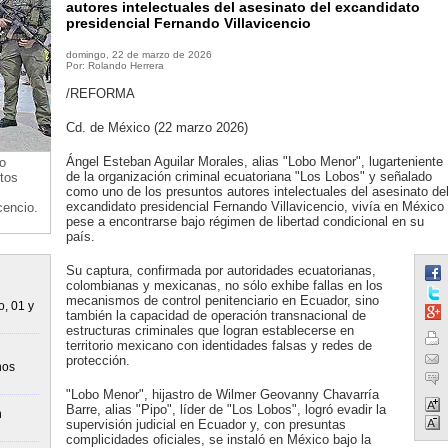
autores intelectuales del asesinato del excandidato
presidencial Fernando Villavicencio
domingo, 22 de marzo de 2026
Por: Rolando Herrera
/REFORMA
Cd. de México (22 marzo 2026)
Ángel Esteban Aguilar Morales, alias "Lobo Menor", lugarteniente
o
de la organización criminal ecuatoriana "Los Lobos" y señalado
tos
como uno de los presuntos autores intelectuales del asesinato de
excandidato presidencial Fernando Villavicencio, vivía en México
cencio.
pese a encontrarse bajo régimen de libertad condicional en su
país.
Su captura, confirmada por autoridades ecuatorianas,
colombianas y mexicanas, no sólo exhibe fallas en los
mecanismos de control penitenciario en Ecuador, sino
o, 01 y
también la capacidad de operación transnacional de
estructuras criminales que logran establecerse en
territorio mexicano con identidades falsas y redes de
protección.
nos
"Lobo Menor", hijastro de Wilmer Geovanny Chavarría
Barre, alias "Pipo", líder de "Los Lobos", logró evadir la
n
supervisión judicial en Ecuador y, con presuntas
complicidades oficiales, se instaló en México bajo la