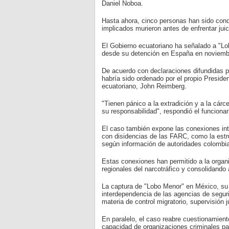
Daniel Noboa.
Hasta ahora, cinco personas han sido con
implicados murieron antes de enfrentar juic
El Gobierno ecuatoriano ha señalado a "Lo
desde su detención en España en noviembr
De acuerdo con declaraciones difundidas po
habría sido ordenado por el propio Presiden
ecuatoriano, John Reimberg.
"Tienen pánico a la extradición y a la cár
su responsabilidad", respondió el funciona
El caso también expone las conexiones int
con disidencias de las FARC, como la estr
según información de autoridades colombi
Estas conexiones han permitido a la organ
regionales del narcotráfico y consolidando 
La captura de "Lobo Menor" en México, su t
interdependencia de las agencias de seguri
materia de control migratorio, supervisión j
En paralelo, el caso reabre cuestionamiento
capacidad de organizaciones criminales pa