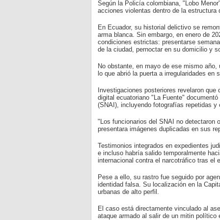
Según la Policía colombiana, "Lobo Menor" 
acciones violentas dentro de la estructura
En Ecuador, su historial delictivo se remo
arma blanca. Sin embargo, en enero de 2022
condiciones estrictas: presentarse semanal
de la ciudad, pernoctar en su domicilio y s
No obstante, en mayo de ese mismo año, un
lo que abrió la puerta a irregularidades en 
Investigaciones posteriores revelaron que
digital ecuatoriano "La Fuente" documentó 
(SNAI), incluyendo fotografías repetidas y 
"Los funcionarios del SNAI no detectaron 
presentara imágenes duplicadas en sus rep
Testimonios integrados en expedientes judi
e incluso habría salido temporalmente haci
internacional contra el narcotráfico tras el
Pese a ello, su rastro fue seguido por agen
identidad falsa. Su localización en la Capi
urbanas de alto perfil.
El caso está directamente vinculado al ase
ataque armado al salir de un mitin político 