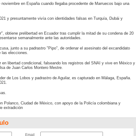
de noviembre en España cuando llegaba procedente de Marruecos bajo una
021 y presuntamente vivía con identidades falsas en Turquía, Dubái y
", obtiene prelibertad en Ecuador tras cumplir la mitad de su condena de 20
presentarse semanalmente ante las autoridades.
cusa, junto a su padrastro "Pipo", de ordenar el asesinato del excandidato
 las elecciones.
en libertad condicional, falseando los registros del SNAI y vive en México y
falsa de Juan Carlos Montero Mestre.
líder de Los Lobos y padrastro de Aguilar, es capturado en Málaga, España.
021.
sas.
en Polanco, Ciudad de México, con apoyo de la Policía colombiana y
e extradición
ulo
Email