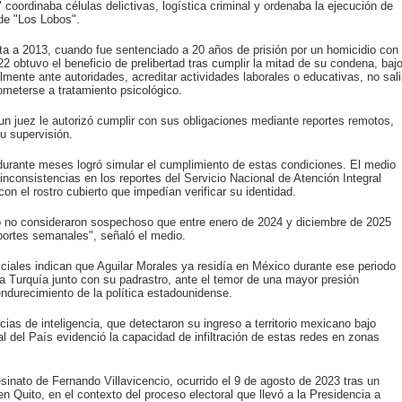
coordinaba células delictivas, logística criminal y ordenaba la ejecución de
 de "Los Lobos".
nta a 2013, cuando fue sentenciado a 20 años de prisión por un homicidio con
 obtuvo el beneficio de prelibertad tras cumplir la mitad de su condena, baj
mente ante autoridades, acreditar actividades laborales o educativas, no sali
ometerse a tratamiento psicológico.
 juez le autorizó cumplir con sus obligaciones mediante reportes remotos,
su supervisión.
 durante meses logró simular el cumplimiento de estas condiciones. El medio
inconsistencias en los reportes del Servicio Nacional de Atención Integral
con el rostro cubierto que impedían verificar su identidad.
o no consideraron sospechoso que entre enero de 2024 y diciembre de 2025
ortes semanales", señaló el medio.
ciales indican que Aguilar Morales ya residía en México durante ese periodo
a Turquía junto con su padrastro, ante el temor de una mayor presión
 endurecimiento de la política estadounidense.
cias de inteligencia, que detectaron su ingreso a territorio mexicano bajo
tal del País evidenció la capacidad de infiltración de estas redes en zonas
sinato de Fernando Villavicencio, ocurrido el 9 de agosto de 2023 tras un
en Quito, en el contexto del proceso electoral que llevó a la Presidencia a