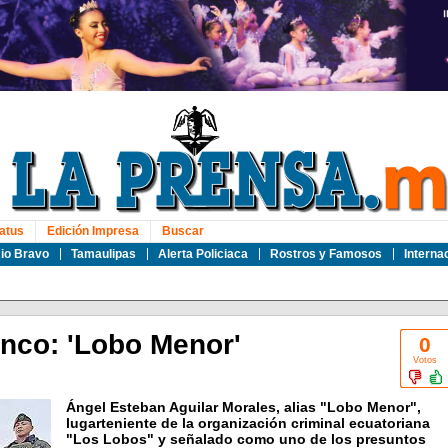
atus
Edición Impresa
Buscar
io Bravo
Tamaulipas
Alerta Policiaca
Rostros y Famosos
Interna
nco: 'Lobo Menor'
0
Votos
Ángel Esteban Aguilar Morales, alias "Lobo Menor",
lugarteniente de la organización criminal ecuatoriana
"Los Lobos" y señalado como uno de los presuntos