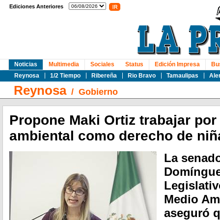
Ediciones Anteriores
Noticias
Multimedia
Sociales
Status
Edición Impresa
Bu
Reynosa
1/2 Tiempo
Ribereña
Rio Bravo
Tamaulipas
Ale
Reynosa
/
Gobierno
Propone Maki Ortiz trabajar por
ambiental como derecho de niñ
La senado
Domínguez
Legislati
Medio Am
aseguró q