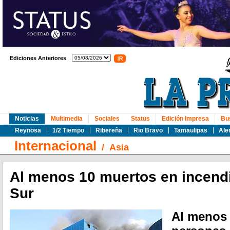
Ediciones Anteriores
Noticias
Multimedia
Sociales
Status
Edición Impresa
Bu
Reynosa
1/2 Tiempo
Ribereña
Rio Bravo
Tamaulipas
Ale
Internacional
/
Asia
Al menos 10 muertos en incendi
Sur
Al menos