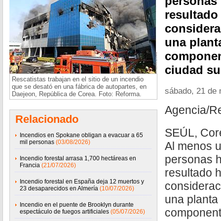
personas 
resultado
considera
una plant
component
ciudad su
Rescatistas trabajan en el sitio de un incendio
que se desató en una fábrica de autopartes, en
sábado, 21 de
Daejeon, República de Corea. Foto: Reforma.
Agencia/R
Relacionado
SEÚL, Core
Incendios en Spokane obligan a evacuar a 65
mil personas
(03/08/2026)
Al menos 
personas h
Incendio forestal arrasa 1,700 hectáreas en
Francia
(21/07/2026)
resultado 
Incendio forestal en España deja 12 muertos y
considerac
23 desaparecidos en Almería
(10/07/2026)
una planta
Incendio en el puente de Brooklyn durante
componente
espectáculo de fuegos artificiales
(05/07/2026)