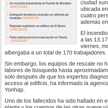
ciudad sur
Se incendia brevemente el Puente de Brooklyn
(04/07/2026)
ubicada en 
cuatro per
Extinguen bomberos incendio en refinería de
Australia
(16/04/2026)
además en
Reportan explosión en edificio de El Bronx
(24/01/2026)
El incendi
Falsa alarma provoca evacuación en Davos
a las 13.17
(21/01/2026)
viernes, m
albergaba a un total de 170 trabajadores.
Sin embargo, los equipos de rescate no ha
labores de búsqueda hasta aproximadame
solo después de que los expertos diagnos
acceso al edificio, ha informado la agenc
Yonhap.
Uno de los fallecidos ha sido hallado en e
planta y los cuerpos de las otras nueve ví