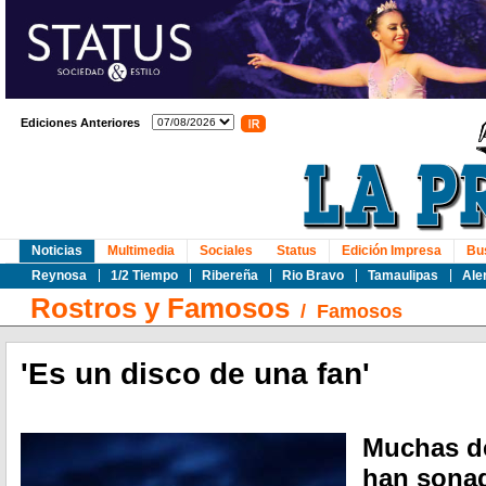
Ediciones Anteriores
Noticias
Multimedia
Sociales
Status
Edición Impresa
Bu
Reynosa
1/2 Tiempo
Ribereña
Rio Bravo
Tamaulipas
Ale
Rostros y Famosos
/
Famosos
'Es un disco de una fan'
Muchas de
han sona