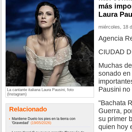
más impor
Laura Pau
miércoles, 18 
Agencia R
CIUDAD D
Muchas de 
sonado en
importante
Pausini no
La cantante italiana Laura Pausini, foto
(Instagram)
"Bachata R
Relacionado
Guerra, por
su primer 
Mantiene Duelo los pies en la tierra con
'Gravedad'
(19/05/2026)
quien hoy 