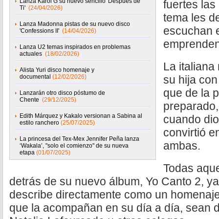
Lanza Karol G su nuevo sencillo 'Después de
fuertes la
Ti'
(24/04/2026)
tema les de
Lanza Madonna pistas de su nuevo disco
escuchan e
'Confessions II'
(14/04/2026)
emprenden
Lanza U2 temas inspirados en problemas
actuales
(18/02/2026)
La italiana
Alista Yuri disco homenaje y
documental
(12/02/2026)
su hija co
que de la p
Lanzarán otro disco póstumo de
Chente
(29/12/2025)
preparado,
Edith Márquez y Kakalo versionan a Sabina al
cuando dio 
estilo ranchero
(25/07/2025)
convirtió 
La princesa del Tex-Mex Jennifer Peña lanza
ambas.
‘Wakala’, "solo el comienzo" de su nueva
etapa
(01/07/2025)
Todas aque
detrás de su nuevo álbum, Yo Canto 2, ya 
describe directamente como un homenaje
que la acompañan en su día a día, sean 