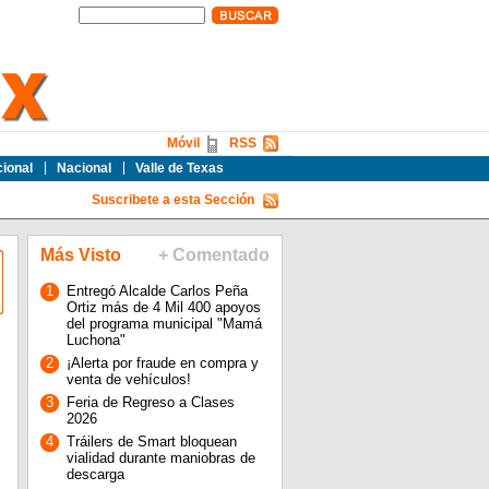
Móvil
RSS
cional
Nacional
Valle de Texas
Suscribete a esta Sección
Más Visto
+ Comentado
1
Entregó Alcalde Carlos Peña
Ortiz más de 4 Mil 400 apoyos
del programa municipal "Mamá
Luchona"
o
2
¡Alerta por fraude en compra y
venta de vehículos!
3
Feria de Regreso a Clases
2026
4
Tráilers de Smart bloquean
vialidad durante maniobras de
descarga