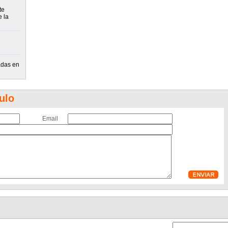
te
e la
adas en
ulo
Email