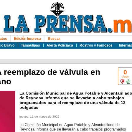
atus
Edición Impresa
Buscar
io Bravo
Tamaulipas
Alerta Policiaca
Rostros y Famosos
Interna
 reemplazo de válvula en
0
Votos
ano
La Comisión Municipal de Agua Potable y Alcantarillad
de Reynosa informa que se llevarán a cabo trabajos
programados para el reemplazo de una válvula de 12
pulgadas
jueves, 12 de marzo de 2026
La Comisión Municipal de Agua Potable y Alcantarillado de
Reynosa informa que se llevarán a cabo trabajos programados