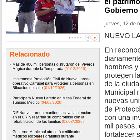
el patrimo
Gobierno 
jueves, 12 de 
NUEVO LA
En reconoc
Relacionado
diariamente
Más de 400 mil personas disfrutaron del Viveros
hombres y
Mágico durante la Temporada
(01/12/2026)
protegen la
Implementa Protección Civil de Nuevo Laredo
de la ciud
operativo Carrusel para Proteger a personas en
Situación de calle
(01/12/2026)
Municipal r
Participará Nuevo Laredo en Mesa Federal de
nuevas uni
Turismo Médico
(04/08/2026)
de Protecc
DIF Nuevo Laredo mantiene activa la atención
con una in
en el CRI y reafirma su compromiso con la
rehabilitación de las familias
(03/08/2026)
mil pesos, 
Gobierno Municipal ofrecerá certificados
fortalecer
médicos escolares gratuitos durante