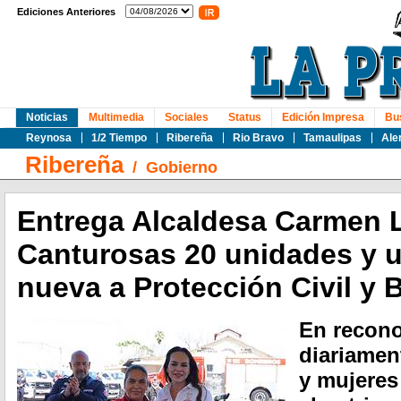
Ediciones Anteriores
Noticias
Multimedia
Sociales
Status
Edición Impresa
Bu
Reynosa
1/2 Tiempo
Ribereña
Rio Bravo
Tamaulipas
Ale
Ribereña
/
Gobierno
Entrega Alcaldesa Carmen L
Canturosas 20 unidades y 
nueva a Protección Civil y
En recono
diariamen
y mujeres