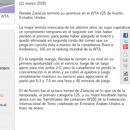
(11 marzo 2026)
Renata Zarazúa terminó su aventura en el WTA 125 de Austin,
l WTA.
Estados Unidos.
La mejor tenista mexicana de los últimos años no supo capitaliza
un rompimiento temprano en el segundo set, tras haber
perdido el primero, para poder haber alargado el match y
quedó eliminada en segunda ronda del torneo que se
juega en cancha dura a manos de la canadiense Bianca
Andreescu, 165 en el ranking mundial de la WTA.
En la segunda manga, Renata le rompió a su rival en su
primera oportunidad con el servicio, luego de un largo
game para irse arriba 2-0, pero la canadiense no perdió la
campos
concentración ni el ritmo y se cobró el quiebre y luego
simplemente mantuvo su servicio para agenciarse el
partió por 6-3 y 7-5 en una hora y 46 minutos de juego.
El de Austin fue el octavo torneo de Zarazúa en lo que va de la
temporada, el primero categoría 125, y su mejor resultado hasta
6)
ahora son las Semifinales del certamen W100 de la Federación
Internacional de Tenis celebrado en Emiratos Árabes Unidos a
n el
fines de enero.