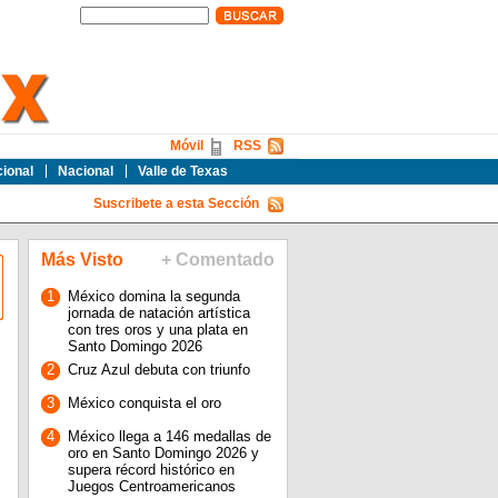
Móvil
RSS
cional
Nacional
Valle de Texas
Suscribete a esta Sección
Más Visto
+ Comentado
1
México domina la segunda
jornada de natación artística
con tres oros y una plata en
Santo Domingo 2026
2
Cruz Azul debuta con triunfo
3
México conquista el oro
4
México llega a 146 medallas de
oro en Santo Domingo 2026 y
supera récord histórico en
Juegos Centroamericanos