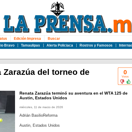
atus
Edición Impresa
Buscar
io Bravo
Tamaulipas
Alerta Policiaca
Rostros y Famosos
Interna
 Zarazúa del torneo de
0
Votos
Renata Zarazúa terminó su aventura en el WTA 125 de
Austin, Estados Unidos
miércoles, 11 de marzo de 2026
Adrián BasilioReforma
Austin, Estados Unidos