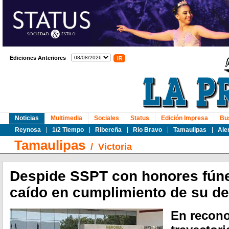
Ediciones Anteriores
Noticias
Multimedia
Sociales
Status
Edición Impresa
Bu
Reynosa
1/2 Tiempo
Ribereña
Rio Bravo
Tamaulipas
Ale
Tamaulipas
/
Victoria
Despide SSPT con honores fúne
caído en cumplimiento de su d
En recono