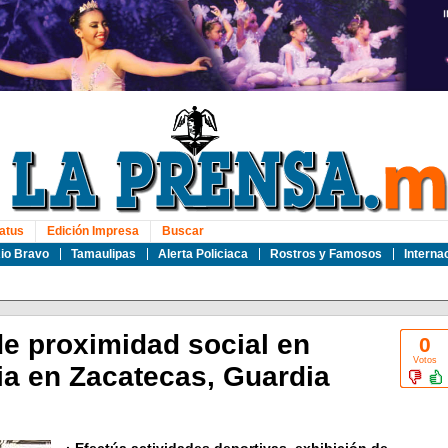
atus
Edición Impresa
Buscar
io Bravo
Tamaulipas
Alerta Policiaca
Rostros y Famosos
Interna
de proximidad social en
0
Votos
a en Zacatecas, Guardia