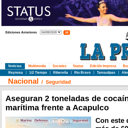
Ediciones Anteriores
Noticias
Multimedia
Sociales
Status
Edición Impresa
Bu
Reynosa
1/2 Tiempo
Ribereña
Rio Bravo
Tamaulipas
Ale
Nacional
/
Seguridad
Aseguran 2 toneladas de cocaí
marítima frente a Acapulco
Con este