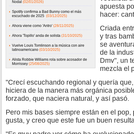
Nodal
(02/01/2026)
apuesta po
Spotify confirma a Bad Bunny como el más
hacer: cant
escuchado de 2025
(03/12/2025)
Ahora viene como 'Antro'
(28/11/2025)
Criada ent
y tras bamb
Ahora 'Topillo' anda de solista
(31/10/2025)
se aventur
Vuelve Louis Tomlinson a la música con aire
latinoamericano
(03/10/2025)
de la indu
Dmv", un t
Alista Robbie Williams rola sobre acosador de
Morrissey
(25/08/2025)
mezcla el p
"Crecí escuchando regional y quería que,
hiciera de la manera más orgánica posible
forzado, que naciera natural, y así pasó.
Pero mis bases siempre están en el pop,
gusta, y creo que este fue un buen result