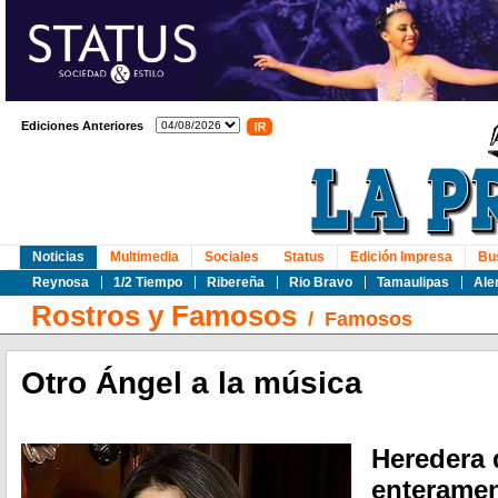
Ediciones Anteriores
Noticias
Multimedia
Sociales
Status
Edición Impresa
Bu
Reynosa
1/2 Tiempo
Ribereña
Rio Bravo
Tamaulipas
Ale
Rostros y Famosos
/
Famosos
Otro Ángel a la música
Heredera 
enteramen