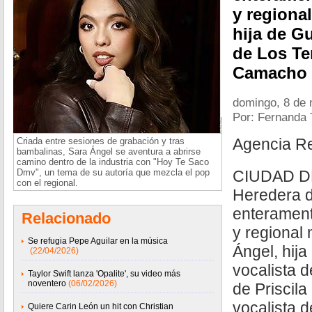
y regiona
hija de G
de Los Te
Camacho
domingo, 8 de
Por: Fernanda 
Agencia R
Criada entre sesiones de grabación y tras
bambalinas, Sara Ángel se aventura a abrirse
camino dentro de la industria con "Hoy Te Saco
Dmv", un tema de su autoría que mezcla el pop
CIUDAD DE
con el regional.
Heredera d
enterament
Relacionado
y regional
Se refugia Pepe Aguilar en la música
Ángel, hij
(22/04/2026)
vocalista 
Taylor Swift lanza 'Opalite', su video más
noventero
(06/02/2026)
de Priscil
vocalista d
Quiere Carin León un hit con Christian