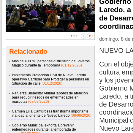
Gobierno 
Laredo, a 
de Desarr
coordinac
domingo, 8 de
NUEVO LA
Relacionado
Más de 400 mil personas disfrutaron del Viveros
Con el obje
Mágico durante la Temporada
(01/12/2026)
cultura em
Implementa Protección Civil de Nuevo Laredo
y los jóven
operativo Carrusel para Proteger a personas en
Situación de calle
(01/12/2026)
Gobierno M
Refuerza Bienestar Animal labores de atención
Laredo, a t
para reducir riesgos de enfermedades en
mascotas
(08/08/2026)
de Desarro
coordinació
Carmen Lilia Canturosas transforma importante
vialidad al oriente de Nuevo Laredo
(08/08/2026)
Municipal 
Gobierno Municipal exhorta a prevenir
Nuevo Lare
enfermedades durante la temporada de