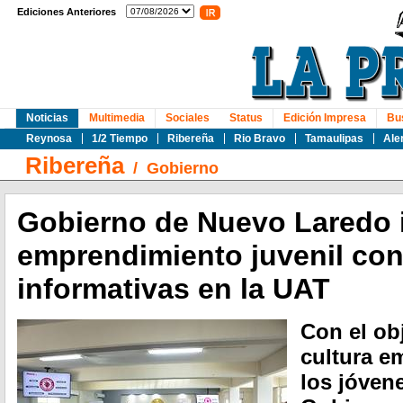
Ediciones Anteriores
Noticias
Multimedia
Sociales
Status
Edición Impresa
Bu
Reynosa
1/2 Tiempo
Ribereña
Rio Bravo
Tamaulipas
Ale
Ribereña
/
Gobierno
Gobierno de Nuevo Laredo 
emprendimiento juvenil con
informativas en la UAT
Con el obj
cultura e
los jóvene